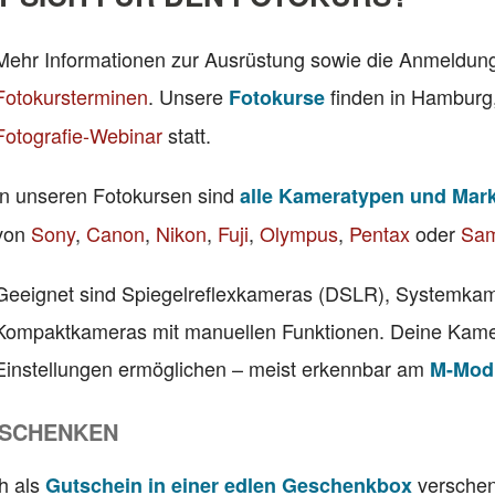
Mehr Informationen zur Ausrüstung sowie die Anmeldung 
Fotokursterminen
. Unsere
finden in Hamburg,
Fotokurse
Fotografie-Webinar
statt.
In unseren Fotokursen sind
alle Kameratypen und Mar
von
Sony
,
Canon
,
Nikon
,
Fuji
,
Olympus
,
Pentax
oder
Sa
Geeignet sind Spiegelreflexkameras (DSLR), Systemka
Kompaktkameras mit manuellen Funktionen. Deine Kamera
Einstellungen ermöglichen – meist erkennbar am
M-Modu
RSCHENKEN
h als
verschen
Gutschein in einer edlen Geschenkbox