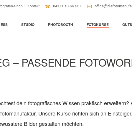
04171 13 66 237
office@diefotomanufa
tografen-Shop
Kontakt
NESS
STUDIO
PHOTOBOOTH
FOTOKURSE
GUTS
EG – PASSENDE FOTOWOR
htest dein fotografisches Wissen praktisch erweitern? 
fotomanufaktur. Unsere Kurse richten sich an Einsteiger
wusstere Bilder gestalten möchten.