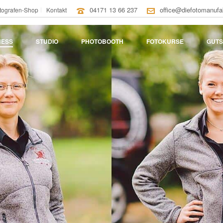
04171 13 66 237
office@diefotomanufa
tografen-Shop
Kontakt
NESS
STUDIO
PHOTOBOOTH
FOTOKURSE
GUTS