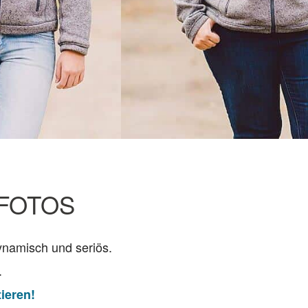
RFOTOS
ynamisch und seriös.
.
ieren!