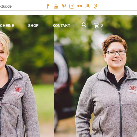
ktur.de
0
CHEINE
SHOP
KONTAKT