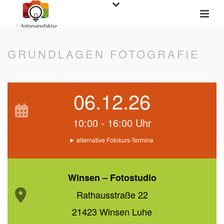
GRUNDLAGEN FOTOGRAFIE
STARTSEITE
»
VERANSTALTUNGEN
»
GRUNDLAGEN FOTOGRAFIE
06.12.26
10:00 - 16:00 Uhr
alternative Fotokurs-Termine
Winsen – Fotostudio
Rathausstraße 22
21423 Winsen Luhe