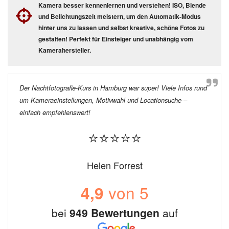
Kamera besser kennenlernen und verstehen! ISO, Blende
und Belichtungszeit meistern, um den Automatik-Modus
hinter uns zu lassen und selbst kreative, schöne Fotos zu
gestalten! Perfekt für Einsteiger und unabhängig vom
Kamerahersteller.
Der Nachtfotografie-Kurs in Hamburg war super! Viele Infos rund
um Kameraeinstellungen, Motivwahl und Locationsuche –
einfach empfehlenswert!
⭐⭐⭐⭐⭐
Helen Forrest
von 5
4,9
bei
949 Bewertungen
auf