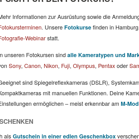
Mehr Informationen zur Ausrüstung sowie die Anmeldung 
Fotokursterminen
. Unsere
finden in Hamburg,
Fotokurse
Fotografie-Webinar
statt.
In unseren Fotokursen sind
alle Kameratypen und Mar
von
Sony
,
Canon
,
Nikon
,
Fuji
,
Olympus
,
Pentax
oder
Sa
Geeignet sind Spiegelreflexkameras (DSLR), Systemka
Kompaktkameras mit manuellen Funktionen. Deine Kamera
Einstellungen ermöglichen – meist erkennbar am
M-Modu
RSCHENKEN
h als
verschen
Gutschein in einer edlen Geschenkbox