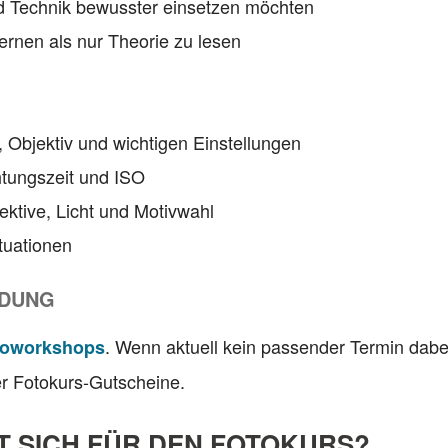
 und Technik bewusster einsetzen möchten
 lernen als nur Theorie zu lesen
 Objektiv und wichtigen Einstellungen
htungszeit und ISO
ektive, Licht und Motivwahl
ituationen
LDUNG
. Wenn aktuell kein passender Termin dabei 
toworkshops
er Fotokurs-Gutscheine.
 SICH FÜR DEN FOTOKURS?