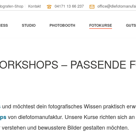
04171 13 66 237
office@diefotomanufa
tografen-Shop
Kontakt
NESS
STUDIO
PHOTOBOOTH
FOTOKURSE
GUTS
ORKSHOPS – PASSENDE
und möchtest dein fotografisches Wissen praktisch erwe
s
von diefotomanufaktur. Unsere Kurse richten sich an
ops
r verstehen und bewusstere Bilder gestalten möchten.