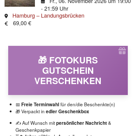
Fr., 06. November 2026
um 19:00
- 21:59 Uhr
Hamburg – Landungsbrücken
69,00 €
🎁 FOTOKURS
GUTSCHEIN
VERSCHENKEN
📅
für den/die Beschenkte(n)
Freie Terminwahl
🎁 Verpackt in
edler Geschenkbox
✍️ Auf Wunsch mit
&
persönlicher Nachricht
Geschenkpapier