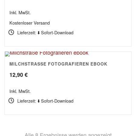
9,90 €
Inkl. MwSt.
bis
Kostenloser Versand
17,90 €
Lieferzeit: ⬇️ Sofort-Download
MILCHSTRASSE FOTOGRAFIEREN EBOOK
5.00
12,90
€
Inkl. MwSt.
Lieferzeit: ⬇️ Sofort-Download
Nach
Alle 8 Ergebnisse werden angezeigt