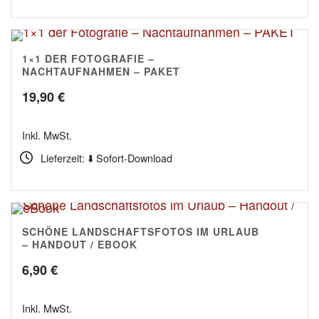
1×1 DER FOTOGRAFIE –
NACHTAUFNAHMEN – PAKET
19,90
€
Inkl. MwSt.
Lieferzeit: ⬇️ Sofort-Download
SCHÖNE LANDSCHAFTSFOTOS IM URLAUB
5.00
– HANDOUT / EBOOK
6,90
€
Inkl. MwSt.