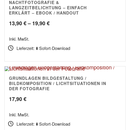
NACHTFOTOGRAFIE &
4.80
LANGZEITBELICHTUNG – EINFACH
ERKLÄRT – EBOOK / HANDOUT
Preisspanne:
13,90
€
–
19,90
€
13,90 €
Inkl. MwSt.
bis
Lieferzeit: ⬇️ Sofort-Download
19,90 €
GRUNDLAGEN BILDGESTALTUNG /
4.00
BILDKOMPOSITION / LICHTSITUATIONEN IN
DER FOTOGRAFIE
17,90
€
Inkl. MwSt.
Lieferzeit: ⬇️ Sofort-Download