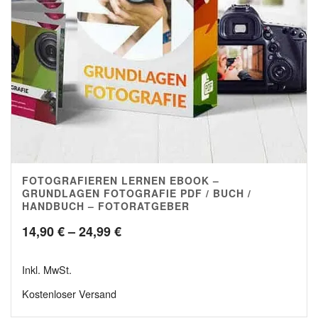
FOTOGRAFIEREN LERNEN EBOOK –
4.96
GRUNDLAGEN FOTOGRAFIE PDF / BUCH /
HANDBUCH – FOTORATGEBER
Preisspanne:
14,90
€
–
24,99
€
14,90 €
Inkl. MwSt.
bis
Kostenloser Versand
24,99 €