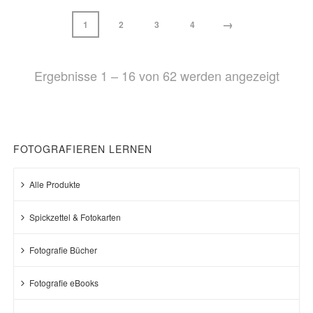
→
1
2
3
4
Nach
Ergebnisse 1 – 16 von 62 werden angezeigt
Belieb
sortie
FOTOGRAFIEREN LERNEN
Alle Produkte
Spickzettel & Fotokarten
Fotografie Bücher
Fotografie eBooks