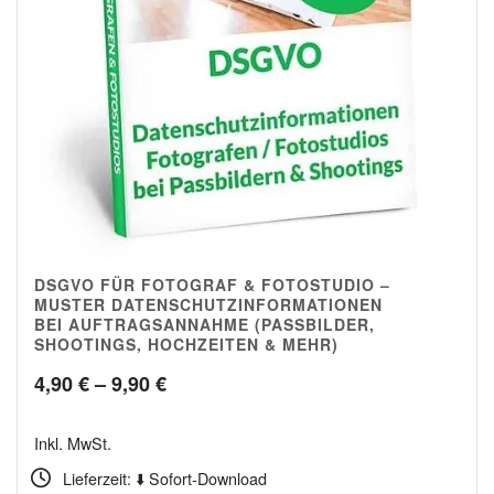
DSGVO FÜR FOTOGRAF & FOTOSTUDIO –
5.00
MUSTER DATENSCHUTZINFORMATIONEN
BEI AUFTRAGSANNAHME (PASSBILDER,
SHOOTINGS, HOCHZEITEN & MEHR)
Preisspanne:
4,90
€
–
9,90
€
4,90 €
Inkl. MwSt.
bis
Lieferzeit: ⬇️ Sofort-Download