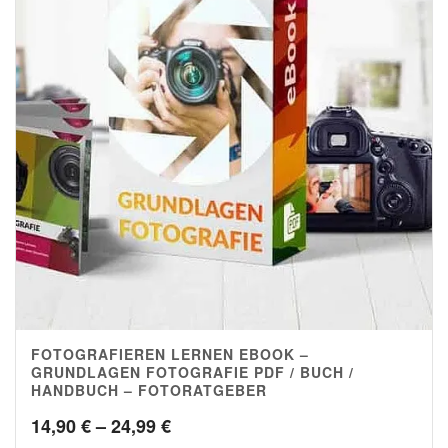
FOTOGRAFIEREN LERNEN EBOOK –
4.96
GRUNDLAGEN FOTOGRAFIE PDF / BUCH /
HANDBUCH – FOTORATGEBER
Preisspanne:
14,90
€
–
24,99
€