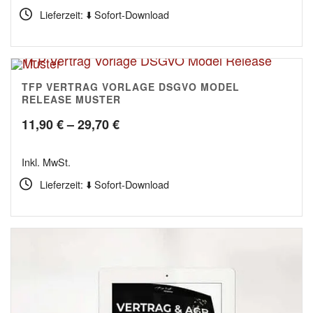
bis
Lieferzeit: ⬇️ Sofort-Download
19,90 €
TFP VERTRAG VORLAGE DSGVO MODEL
5.00
RELEASE MUSTER
Preisspanne:
11,90
€
–
29,70
€
11,90 €
Inkl. MwSt.
bis
Lieferzeit: ⬇️ Sofort-Download
29,70 €