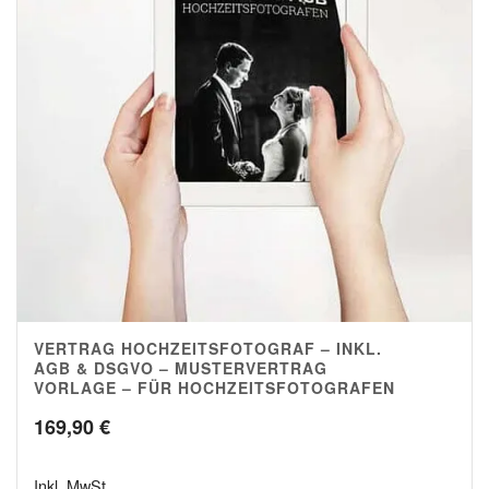
VERTRAG HOCHZEITSFOTOGRAF – INKL.
4.83
AGB & DSGVO – MUSTERVERTRAG
VORLAGE – FÜR HOCHZEITSFOTOGRAFEN
169,90
€
Inkl. MwSt.