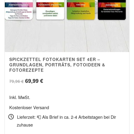
SPICKZETTEL FOTOKARTEN SET 4ER –
4.98
GRUNDLAGEN, PORTRÄTS, FOTOIDEEN &
FOTOREZEPTE
Ursprünglicher
Aktueller
69,99
€
79,96
€
Preis
Preis
Inkl. MwSt.
war:
ist:
Kostenloser Versand
79,96 €
69,99 €.
Lieferzeit: 📮 Als Brief in ca. 2-4 Arbeitstagen bei Dir
zuhause