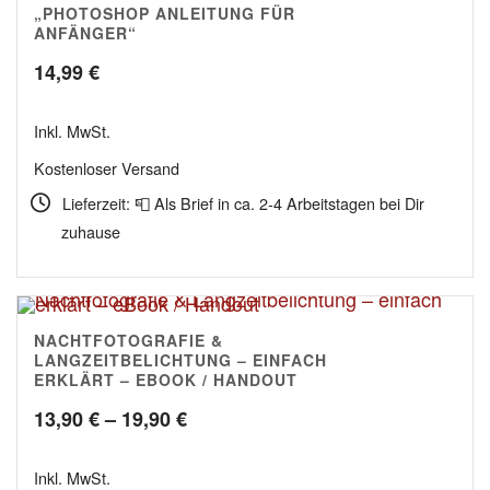
„PHOTOSHOP ANLEITUNG FÜR
ANFÄNGER“
14,99
€
Inkl. MwSt.
Kostenloser Versand
Lieferzeit: 📮 Als Brief in ca. 2-4 Arbeitstagen bei Dir
zuhause
NACHTFOTOGRAFIE &
4.80
LANGZEITBELICHTUNG – EINFACH
ERKLÄRT – EBOOK / HANDOUT
Preisspanne:
13,90
€
–
19,90
€
13,90 €
Inkl. MwSt.