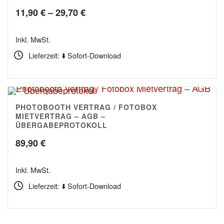
Preisspanne:
11,90
€
–
29,70
€
11,90 €
Inkl. MwSt.
bis
Lieferzeit: ⬇️ Sofort-Download
29,70 €
PHOTOBOOTH VERTRAG / FOTOBOX
4.78
MIETVERTRAG – AGB –
ÜBERGABEPROTOKOLL
89,90
€
Inkl. MwSt.
Lieferzeit: ⬇️ Sofort-Download