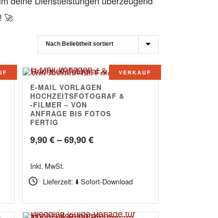
m deine Dienstleistungen überzeugend
! 🚀
UF
VERKAUF
E-MAIL VORLAGEN
4.80
HOCHZEITSFOTOGRAF &
-FILMER – VON
ANFRAGE BIS FOTOS
FERTIG
anne:
Preisspanne:
9,90
€
–
69,90
€
9,90 €
Inkl. MwSt.
bis
Lieferzeit: ⬇️ Sofort-Download
69,90 €