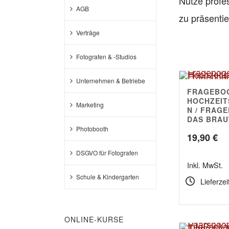
Nutze profe
AGB
zu präsenti
Verträge
Fotografen & -Studios
Unternehmen & Betriebe
FRAGEBO
4.67
HOCHZEI
Marketing
N / FRAG
DAS BRAU
Photobooth
19,90
€
DSGVO für Fotografen
Inkl. MwSt.
Schule & Kindergarten
Lieferzei
ONLINE-KURSE