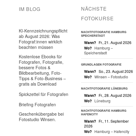
NÄCHSTE
IM BLOG
FOTOKURSE
KI-Kennzeichnungspflicht
NACHTFOTOGRAFIE HAMBURG
ab August 2026: Was
SPEICHERSTADT
Fotograf:innen wirklich
Wann?
Fr., 21. August 2026
beachten müssen
Wo?
Hamburg –
Speicherstadt
Kostenlose Ebooks für
Fotografen, Fotografie,
GRUNDLAGEN FOTOGRAFIE
bessere Fotos &
Wann?
So., 23. August 2026
Bildbearbeitung, Foto-
Wo?
Winsen – Fotostudio
Tipps & Foto-Business –
gratis als Download
NACHTFOTOGRAFIE LÜNEBURG
Spickzettel für Fotografen
Wann?
Fr., 28. August 2026
Wo?
Lüneburg
Briefing Fotografen
NACHTFOTOGRAFIE HAMBURG
Geschenkübergabe bei
HAFENCITY
Fotostudio Winsen.
Wann?
Fr., 11. September
2026
Wo?
Hamburg – Hafencity