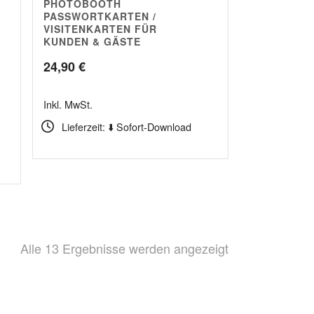
PHOTOBOOTH
5.00
PASSWORTKARTEN /
VISITENKARTEN FÜR
KUNDEN & GÄSTE
24,90
€
Inkl. MwSt.
Lieferzeit: ⬇️ Sofort-Download
Nach
Alle 13 Ergebnisse werden angezeigt
Beliebtheit
sortiert