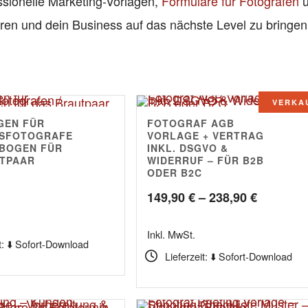
ssionelle Marketing-Vorlagen,
Formulare für Fotografen
u
eren und dein Business auf das nächste Level zu bringen
VERKA
GEN FÜR
FOTOGRAF AGB
4.78
TSFOTOGRAFE
VORLAGE + VERTRAG
EBOGEN FÜR
INKL. DSGVO &
TPAAR
WIDERRUF – FÜR B2B
ODER B2C
Preissp
149,90
€
–
238,90
€
149,90 €
Inkl. MwSt.
bis
t: ⬇️ Sofort-Download
Lieferzeit: ⬇️ Sofort-Download
238,90 €