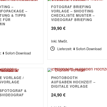
TING –
FOTOGRAF BRIEFING
NFOPACKAGE –
VORLAGE – SHOOTING
TUNG & TIPPS
CHECKLISTE MUSTER –
E FÜR
VIDEOGRAF BRIEFING
MIN
39,90
€
Inkl. MwSt.
Lieferzeit: ⬇️ Sofort-Download
t: ⬇️ Sofort-Download
E VORLAGE /
PHOTOBOOTH
4.50
SVORLAGE
AUFGABEN HOCHZEIT –
DIGITALE VORLAGE
SFOTOGRAF &
24,90
€
SVIDEOGRAF