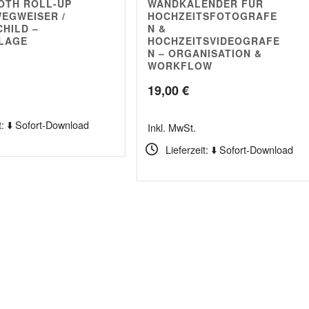
OTH ROLL-UP
WANDKALENDER FÜR
WEGWEISER /
HOCHZEITSFOTOGRAFE
CHILD –
N &
LAGE
HOCHZEITSVIDEOGRAFE
N – ORGANISATION &
WORKFLOW
19,00
€
t: ⬇️ Sofort-Download
Inkl. MwSt.
Lieferzeit: ⬇️ Sofort-Download