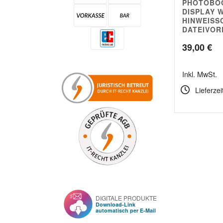
PHOTOBO
5.00
DISPLAY 
HINWEISS
DATEIVOR
39,00
€
Inkl. MwSt.
Lieferzei
DIGITALE PRODUKTE
Download-Link
automatisch per E-Mail