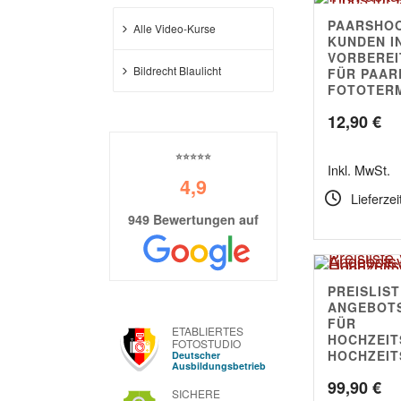
PAARSHOO
5.00
Alle Video-Kurse
KUNDEN I
VORBEREI
Bildrecht Blaulicht
FÜR PAAR
FOTOTER
12,90
€
⭐⭐⭐⭐⭐
Inkl. MwSt.
4,9
Lieferzei
949 Bewertungen auf
PREISLIST
5.00
ANGEBOT
FÜR
ETABLIERTES
HOCHZEIT
FOTOSTUDIO
HOCHZEIT
Deutscher
Ausbildungsbetrieb
99,90
€
SICHERE