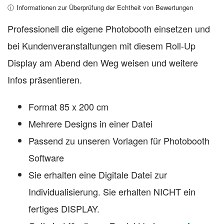
1
Bewertet mit
ⓘ
Informationen zur Überprüfung der Echtheit von Bewertungen
5.00
von 5,
basierend
Professionell die eigene Photobooth einsetzen und
auf
bei Kundenveranstaltungen mit diesem Roll-Up
Kundenbewertung
Display am Abend den Weg weisen und weitere
Infos präsentieren.
Format 85 x 200 cm
Mehrere Designs in einer Datei
Passend zu unseren Vorlagen für Photobooth
Software
Sie erhalten eine Digitale Datei zur
Individualisierung. Sie erhalten NICHT ein
fertiges DISPLAY.