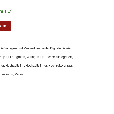
eit
ORB
afie Vorlagen und Musterdokumente
,
Digitale Dateien
,
hop für Fotografen
,
Vorlagen für Hochzeitsfotografen
,
ter:
Hochzeitsfilm
,
Hochzeitsfilmer
,
Hochzeitsvertrag
,
ganisaton
,
Vertrag