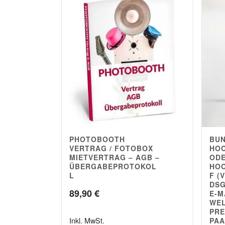
PHOTOBOOTH
BU
4.78
5.00
VERTRAG / FOTOBOX
HO
MIETVERTRAG – AGB –
OD
ÜBERGABEPROTOKOL
HOC
L
F (
DSG
89,90
€
E-M
WEL
PRE
Inkl. MwSt.
PAA