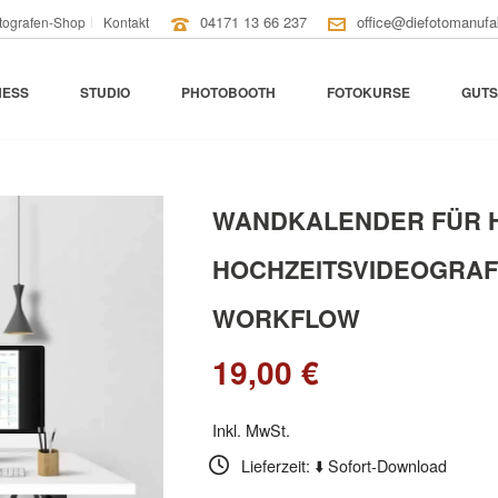
04171 13 66 237
office@diefotomanufa
tografen-Shop
Kontakt
NESS
STUDIO
PHOTOBOOTH
FOTOKURSE
GUTS
WANDKALENDER FÜR 
HOCHZEITSVIDEOGRAF
WORKFLOW
19,00
€
Inkl. MwSt.
Lieferzeit: ⬇️ Sofort-Download