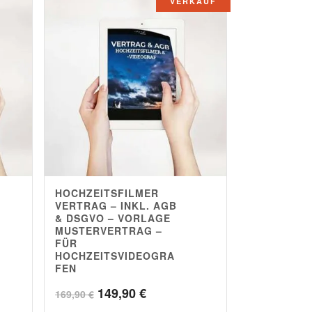
VERKAUF
HOCHZEITSFILMER
5.00
VERTRAG – INKL. AGB
& DSGVO – VORLAGE
MUSTERVERTRAG –
FÜR
HOCHZEITSVIDEOGRA
FEN
Ursprünglicher
Aktueller
149,90
€
169,90
€