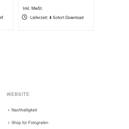
Preis
Preis
Inkl. MwSt.
war:
ist:
ad
Lieferzeit: ⬇️ Sofort-Download
169,90 €
149,90 €.
WEBSITE
Nachhaltigkeit
Shop für Fotografen