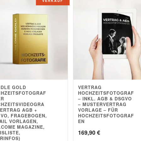
VERKAUF
NDLE GOLD
VERTRAG
4.83
CHZEITSFOTOGRAF
HOCHZEITSFOTOGRAF
ER
– INKL. AGB & DSGVO
HZEITSVIDEOGRA
– MUSTERVERTRAG
VERTRAG AGB +
VORLAGE – FÜR
VO, FRAGEBOGEN,
HOCHZEITSFOTOGRAF
AIL VORLAGEN,
EN
COME MAGAZINE,
169,90
€
ISLISTE,
RINFOS)