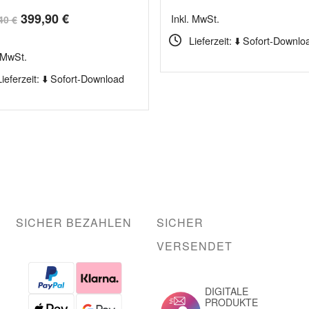
Ursprünglicher
Aktueller
399,90
€
Inkl. MwSt.
,40
€
Preis
Preis
Lieferzeit: ⬇️ Sofort-Downlo
. MwSt.
war:
ist:
Lieferzeit: ⬇️ Sofort-Download
502,40 €
399,90 €.
SICHER BEZAHLEN
SICHER
VERSENDET
DIGITALE
PRODUKTE