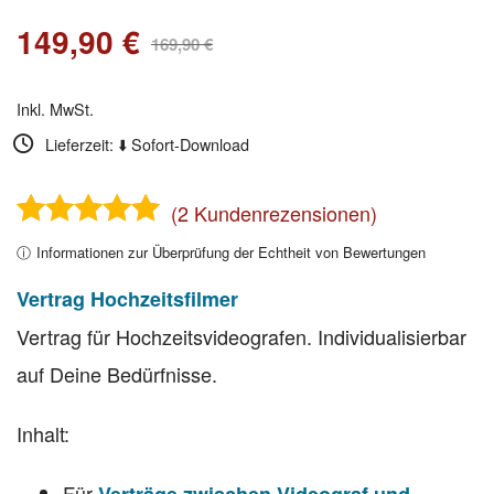
149,90
€
Ursprünglicher
Aktueller
169,90
€
Preis
Preis
Inkl. MwSt.
war:
ist:
Lieferzeit: ⬇️ Sofort-Download
169,90 €
149,90 €.
(
2
Kundenrezensionen)
2
Bewertet mit
ⓘ
Informationen zur Überprüfung der Echtheit von Bewertungen
5.00
von 5,
basierend
Vertrag Hochzeitsfilmer
auf
Vertrag für Hochzeitsvideografen. Individualisierbar
Kundenbewertungen
auf Deine Bedürfnisse.
Inhalt:
Für