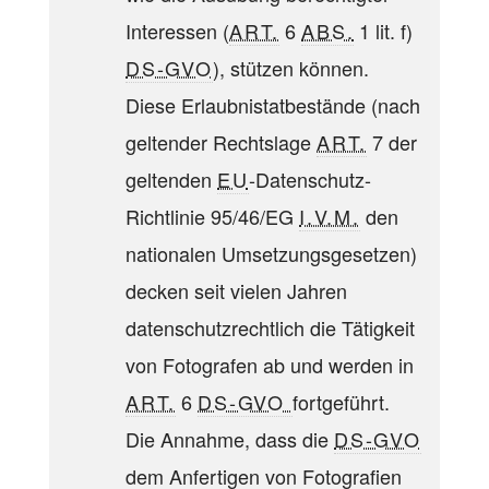
Interessen (
ART.
6
ABS.
1 lit. f)
DS-GVO
), stützen können.
Diese Erlaubnistatbestände (nach
geltender Rechtslage
ART.
7 der
geltenden
EU
-Datenschutz-
Richtlinie 95/46/EG
I.V.M.
den
nationalen Umsetzungsgesetzen)
decken seit vielen Jahren
datenschutzrechtlich die Tätigkeit
von Fotografen ab und werden in
ART.
6
DS-GVO
fortgeführt.
Die Annahme, dass die
DS-GVO
dem Anfertigen von Fotografien