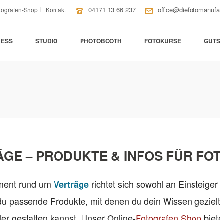
04171 13 66 237
office@diefotomanufa
tografen-Shop
Kontakt
NESS
STUDIO
PHOTOBOOTH
FOTOKURSE
GUTS
GE – PRODUKTE & INFOS FÜR F
iment rund um
richtet sich sowohl an Einsteiger 
Verträge
 du passende Produkte, mit denen du dein Wissen gezielt
ler gestalten kannst. Unser Online-
Fotografen Shop
biet