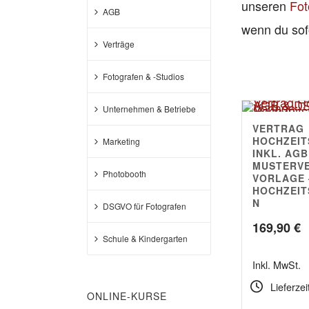
unseren
Fot
AGB
wenn du sof
Verträge
Fotografen & -Studios
Unternehmen & Betriebe
VERTRAG
4.83
HOCHZEIT
Marketing
INKL. AGB
MUSTERV
Photobooth
VORLAGE 
HOCHZEI
N
DSGVO für Fotografen
169,90
€
Schule & Kindergarten
Inkl. MwSt.
Lieferzei
ONLINE-KURSE