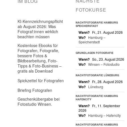
NÄCHSTE
IM BLOG
FOTOKURSE
KI-Kennzeichnungspflicht
NACHTFOTOGRAFIE HAMBURG
ab August 2026: Was
SPEICHERSTADT
Fotograf:innen wirklich
Wann?
Fr., 21. August 2026
beachten müssen
Wo?
Hamburg –
Speicherstadt
Kostenlose Ebooks für
Fotografen, Fotografie,
GRUNDLAGEN FOTOGRAFIE
bessere Fotos &
Wann?
So., 23. August 2026
Bildbearbeitung, Foto-
Wo?
Winsen – Fotostudio
Tipps & Foto-Business –
gratis als Download
NACHTFOTOGRAFIE LÜNEBURG
Spickzettel für Fotografen
Wann?
Fr., 28. August 2026
Wo?
Lüneburg
Briefing Fotografen
NACHTFOTOGRAFIE HAMBURG
Geschenkübergabe bei
HAFENCITY
Fotostudio Winsen.
Wann?
Fr., 11. September
2026
Wo?
Hamburg – Hafencity
NACHTFOTOGRAFIE HAMBURG