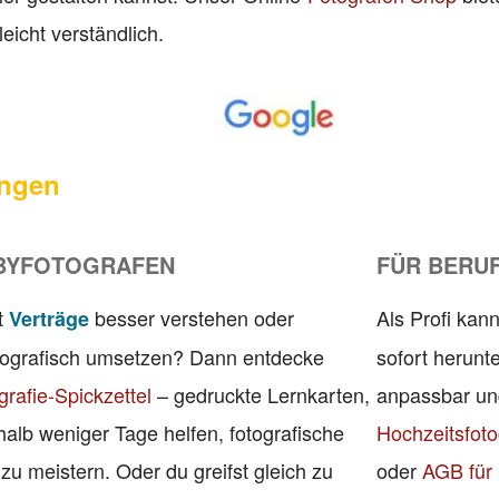
leicht verständlich.
ngen
BYFOTOGRAFEN
FÜR BERU
t
besser verstehen oder
Als Profi kann
Verträge
otografisch umsetzen? Dann entdecke
sofort herunte
grafie-Spickzettel
– gedruckte Lernkarten,
anpassbar und
rhalb weniger Tage helfen, fotografische
Hochzeitsfoto
u meistern. Oder du greifst gleich zu
oder
AGB für 