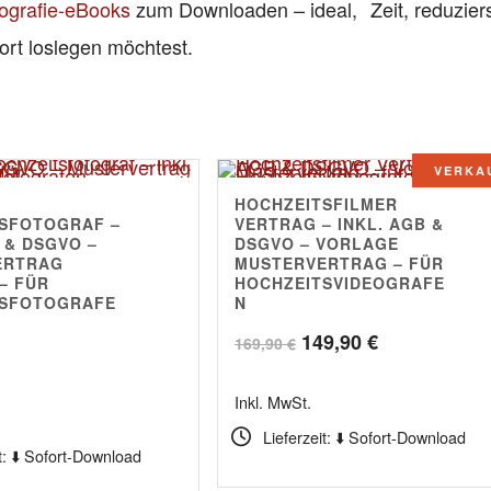
ografie-eBooks
zum Downloaden – ideal,
Zeit, reduziers
ort loslegen möchtest.
VERKA
HOCHZEITSFILMER
5.00
SFOTOGRAF –
VERTRAG – INKL. AGB &
 & DSGVO –
DSGVO – VORLAGE
ERTRAG
MUSTERVERTRAG – FÜR
– FÜR
HOCHZEITSVIDEOGRAFE
TSFOTOGRAFE
N
Ursprünglicher
Aktueller
149,90
€
169,90
€
Preis
Preis
Inkl. MwSt.
war:
ist:
Lieferzeit: ⬇️ Sofort-Download
169,90 €
149,90 €.
t: ⬇️ Sofort-Download