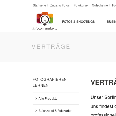
Startseite
Zugang Fotos
Fotokurse
Gutscheine
Fo
FOTOS & SHOOTINGS
BUSI
VERTRÄGE
FOTOGRAFIEREN
VERTRÄ
LERNEN
Unser Sort
Alle Produkte
uns findest
Spickzettel & Fotokarten
professionel