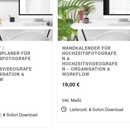
 /
WANDKALENDER FÜR
NPLANER FÜR
HOCHZEITSFOTOGRAFE
TSFOTOGRAFE
N &
HOCHZEITSVIDEOGRAFE
SVIDEOGRAFE
N – ORGANISATION &
NISATION &
WORKFLOW
OW
19,00
€
Inkl. MwSt.
Lieferzeit: ⬇️ Sofort-Download
t: ⬇️ Sofort-Download