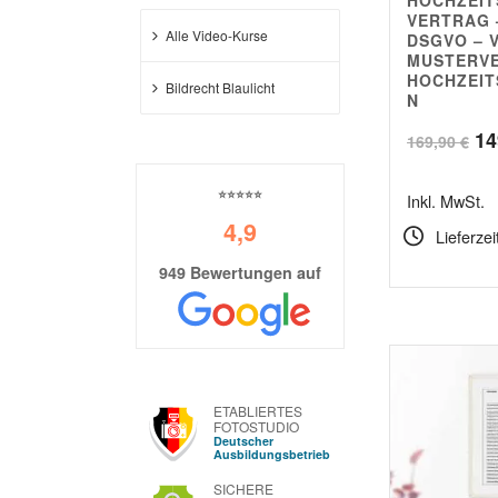
5.00
VERTRAG –
Alle Video-Kurse
DSGVO – 
MUSTERVE
HOCHZEIT
Bildrecht Blaulicht
N
Ur
14
169,90
€
Pr
⭐⭐⭐⭐⭐
Inkl. MwSt.
wa
4,9
Lieferzei
16
949 Bewertungen auf
ETABLIERTES
FOTOSTUDIO
Deutscher
Ausbildungsbetrieb
SICHERE