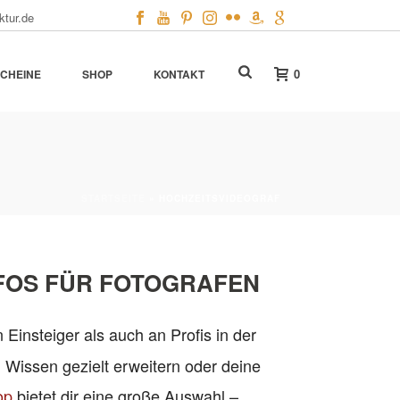
ktur.de
0
CHEINE
SHOP
KONTAKT
STARTSEITE
»
HOCHZEITSVIDEOGRAF
NFOS FÜR FOTOGRAFEN
 Einsteiger als auch an Profis in der
 Wissen gezielt erweitern oder deine
op
bietet dir eine große Auswahl –