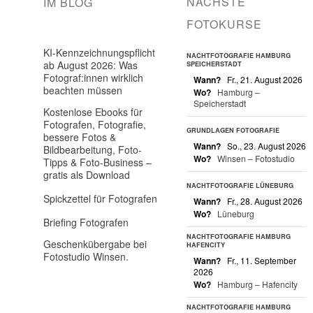
NÄCHSTE
IM BLOG
FOTOKURSE
KI-Kennzeichnungspflicht
NACHTFOTOGRAFIE HAMBURG
ab August 2026: Was
SPEICHERSTADT
Fotograf:innen wirklich
Wann?
Fr., 21. August 2026
beachten müssen
Wo?
Hamburg –
Speicherstadt
Kostenlose Ebooks für
Fotografen, Fotografie,
GRUNDLAGEN FOTOGRAFIE
bessere Fotos &
Wann?
So., 23. August 2026
Bildbearbeitung, Foto-
Wo?
Winsen – Fotostudio
Tipps & Foto-Business –
gratis als Download
NACHTFOTOGRAFIE LÜNEBURG
Spickzettel für Fotografen
Wann?
Fr., 28. August 2026
Wo?
Lüneburg
Briefing Fotografen
NACHTFOTOGRAFIE HAMBURG
Geschenkübergabe bei
HAFENCITY
Fotostudio Winsen.
Wann?
Fr., 11. September
2026
Wo?
Hamburg – Hafencity
NACHTFOTOGRAFIE HAMBURG