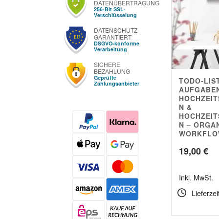
DATENÜBERTRAGUNG
256-Bit SSL-
Verschlüsselung
DATENSCHUTZ
GARANTIERT
DSGVO-konforme
Verarbeitung
SICHERE
BEZAHLUNG
Geprüfte
TODO-LIST
Zahlungsanbieter
AUFGABE
HOCHZEI
N &
HOCHZEIT
N – ORGA
WORKFL
19,00
€
Inkl. MwSt.
Lieferzei