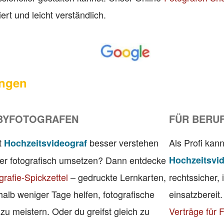
iert und leicht verständlich.
ngen
BYFOTOGRAFEN
FÜR BERU
t
besser verstehen
Als Profi kann
Hochzeitsvideograf
ler fotografisch umsetzen? Dann entdecke
Hochzeitsvi
grafie-Spickzettel
– gedruckte Lernkarten,
rechtssicher, 
rhalb weniger Tage helfen, fotografische
einsatzbereit
u meistern. Oder du greifst gleich zu
Verträge für 