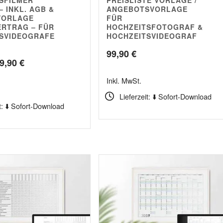
5.00
 INKL. AGB &
ANGEBOTSVORLAGE
VORLAGE
FÜR
RTRAG – FÜR
HOCHZEITSFOTOGRAF &
SVIDEOGRAFE
HOCHZEITSVIDEOGRAF
99,90
€
sprünglicher
Aktueller
9,90
€
eis
Preis
Inkl. MwSt.
r:
ist:
Lieferzeit: ⬇️ Sofort-Download
t: ⬇️ Sofort-Download
9,90 €
149,90 €.