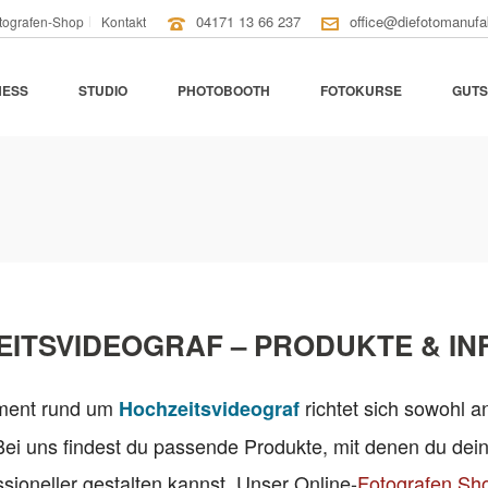
04171 13 66 237
office@diefotomanufa
tografen-Shop
Kontakt
NESS
STUDIO
PHOTOBOOTH
FOTOKURSE
GUTS
F
ITSVIDEOGRAF – PRODUKTE & I
iment rund um
richtet sich sowohl an
Hochzeitsvideograf
Bei uns findest du passende Produkte, mit denen du dein
ssioneller gestalten kannst. Unser Online-
Fotografen Sh