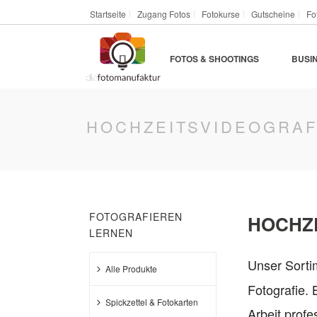
Startseite
Zugang Fotos
Fotokurse
Gutscheine
Fo
FOTOS & SHOOTINGS
BUSI
HOCHZEITSVIDEOGRA
FOTOGRAFIEREN
HOCHZE
LERNEN
Unser Sort
Alle Produkte
Fotografie. 
Spickzettel & Fotokarten
Arbeit profe