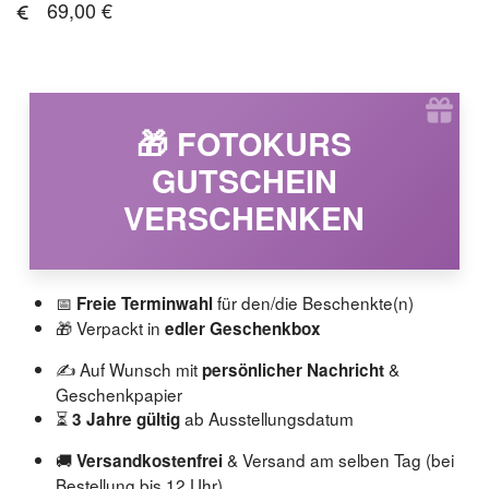
69,00 €
🎁 FOTOKURS
GUTSCHEIN
VERSCHENKEN
📅
für den/die Beschenkte(n)
Freie Terminwahl
🎁 Verpackt in
edler Geschenkbox
✍️ Auf Wunsch mit
&
persönlicher Nachricht
Geschenkpapier
⏳
ab Ausstellungsdatum
3 Jahre gültig
🚚
& Versand am selben Tag (bei
Versandkostenfrei
Bestellung bis 12 Uhr)