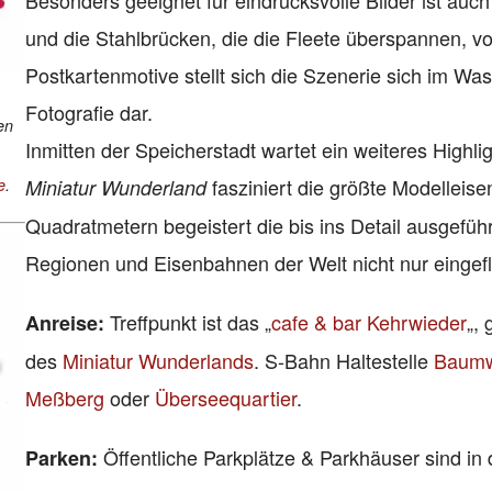
Besonders geeignet für eindrucksvolle Bilder ist a
und die Stahlbrücken, die die Fleete überspannen, v
Postkartenmotive stellt sich die Szenerie sich im Wa
Fotografie dar.
en
Inmitten der Speicherstadt wartet ein weiteres Highli
fasziniert die größte Modelleis
Miniatur Wunderland
e
.
Quadratmetern begeistert die bis ins Detail ausgefüh
Regionen und Eisenbahnen der Welt nicht nur eingefl
Treffpunkt ist das „
cafe & bar Kehrwieder
„,
Anreise:
des
Miniatur Wunderlands
. S-Bahn Haltestelle
Baumw
Meßberg
oder
Überseequartier
.
Öffentliche
Parkplätze & Parkhäuser sind in
Parken: