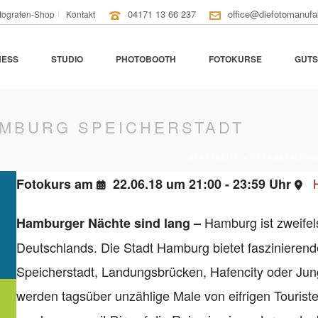
04171 13 66 237
office@diefotomanufa
tografen-Shop
Kontakt
NESS
STUDIO
PHOTOBOOTH
FOTOKURSE
GUTS
MBURG SPEICHERSTADT
STARTSEITE
»
VERANSTALTUN
Fotokurs am
22.06.18 um 21:00 - 23:59 Uhr
Hamburg ist zweifel
Hamburger Nächte sind lang –
Deutschlands. Die Stadt Hamburg bietet faszinierend
Speicherstadt, Landungsbrücken, Hafencity oder Jun
werden tagsüber unzählige Male von eifrigen Touristen