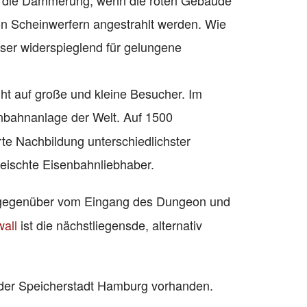
uch die Dämmerung, wenn die roten Gebäude
on Scheinwerfern angestrahlt werden. Wie
sser widerspieglend für gelungene
ght auf große und kleine Besucher. Im
enbahnanlage der Welt. Auf 1500
rte Nachbildung unterschiedlichster
eischte Eisenbahnliebhaber.
 gegenüber vom Eingang des Dungeon und
all
ist die nächstliegensde, alternativ
 der Speicherstadt Hamburg vorhanden.