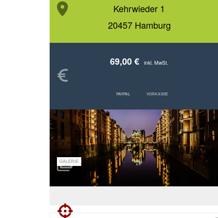
Kehrwieder 1
20457 Hamburg
69,00 €
inkl. MwSt.
PAYPAL
VORKASSE
GALERIE