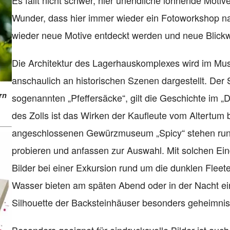
Es fällt nicht schwer, hier unendliche lohnende Motiv
Wunder, dass hier immer wieder ein Fotoworkshop n
wieder neue Motive entdeckt werden und neue Blickw
Die Architektur des Lagerhauskomplexes wird im Mu
anschaulich an historischen Szenen dargestellt. Der S
rn
sogenannten „Pfeffersäcke“, gilt die Geschichte im 
des Zolls ist das Wirken der Kaufleute vom Altertum 
angeschlossenen Gewürzmuseum „Spicy“ stehen ru
probieren und anfassen zur Auswahl. Mit solchen Ein
Bilder bei einer Exkursion rund um die dunklen Fleet
Wasser bieten am späten Abend oder in der Nacht ein
Silhouette der Backsteinhäuser besonders geheimnis