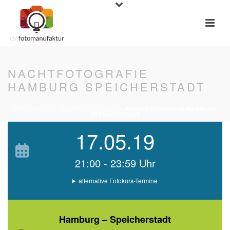
NACHTFOTOGRAFIE
HAMBURG SPEICHERSTADT
STARTSEITE
»
VERANSTALTUNGEN
»
NACHTFOTOGRAFIE HAMBURG
SPEICHERSTADT
17.05.19
21:00 - 23:59 Uhr
alternative Fotokurs-Termine
Hamburg – Speicherstadt