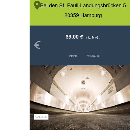
Bei den St. Pauli-Landungsbrücken 5
20359 Hamburg
69,00 €
inkl. MwSt.
PAYPAL
VORKASSE
GALERIE