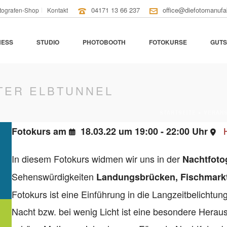
04171 13 66 237
office@diefotomanufa
tografen-Shop
Kontakt
NESS
STUDIO
PHOTOBOOTH
FOTOKURSE
GUTS
TER ELBTUNNEL
STARTSEITE
»
VERAN
Fotokurs am
18.03.22 um 19:00 - 22:00 Uhr
In diesem Fotokurs widmen wir uns in der
Nachtfotog
Sehenswürdigkeiten
Landungsbrücken, Fischmarkt,
Fotokurs ist eine Einführung in die Langzeitbelichtung
Nacht bzw. bei wenig Licht ist eine besondere Heraus