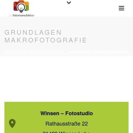
GRUNDLAGEN
MAKROFOTOGRAFIE
STARTSEITE
»
VERANSTALTUNGEN
»
GRUNDLAGEN MAKROFOTOGRAFIE
22.04.18
10:00 - 15:00 Uhr
alternative Fotokurs-Termine
Winsen – Fotostudio
Rathausstraße 22