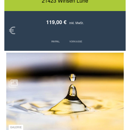
21423 Winsen Luhe
119,00 €
inkl. MwSt.
PAYPAL
VORKASSE
GALERIE