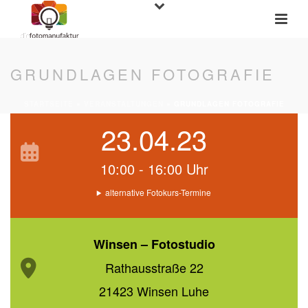
GRUNDLAGEN FOTOGRAFIE
STARTSEITE
»
VERANSTALTUNGEN
»
GRUNDLAGEN FOTOGRAFIE
23.04.23
10:00 - 16:00 Uhr
alternative Fotokurs-Termine
Winsen – Fotostudio
Rathausstraße 22
21423 Winsen Luhe