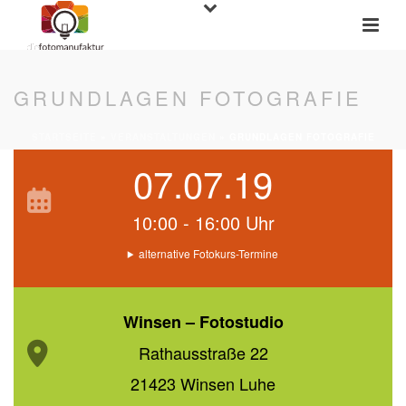
GRUNDLAGEN FOTOGRAFIE
STARTSEITE
»
VERANSTALTUNGEN
»
GRUNDLAGEN FOTOGRAFIE
07.07.19
10:00 - 16:00 Uhr
alternative Fotokurs-Termine
Winsen – Fotostudio
Rathausstraße 22
21423 Winsen Luhe