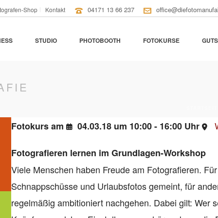
04171 13 66 237
office@diefotomanufa
tografen-Shop
Kontakt
NESS
STUDIO
PHOTOBOOTH
FOTOKURSE
GUTS
AFIE
STARTSEIT
Fotokurs am
04.03.18 um 10:00 - 16:00 Uhr
Fotografieren lernen im Grundlagen-Workshop
Viele Menschen haben Freude am Fotografieren. Für d
Schnappschüsse und Urlaubsfotos gemeint, für andere
regelmäßig ambitioniert nachgehen. Dabei gilt: Wer 