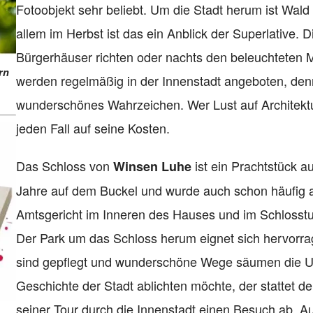
Fotoobjekt sehr beliebt. Um die Stadt herum ist Wald
allem im Herbst ist das ein Anblick der Superlative.
Bürgerhäuser richten oder nachts den beleuchteten Ma
rn
werden regelmäßig in der Innenstadt angeboten, denn
wunderschönes Wahrzeichen. Wer Lust auf Architektur
jeden Fall auf seine Kosten.
Das Schloss von
ist ein Prachtstück a
Winsen Luhe
Jahre auf dem Buckel und wurde auch schon häufig al
Amtsgericht im Inneren des Hauses und im Schlosst
Der Park um das Schloss herum eignet sich hervorra
sind gepflegt und wunderschöne Wege säumen die U
Geschichte der Stadt ablichten möchte, der stattet 
seiner Tour durch die Innenstadt einen Besuch ab. Auc