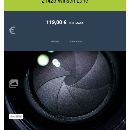
21423 Winsen Luhe
119,00 €
inkl. MwSt.
PAYPAL
VORKASSE
GALERIE