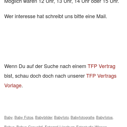
Möglich wären 12 Uhr, 13 Uhr, 14 Uhr oder 15 Uhr.
Wer interesse hat schreibt uns bitte eine Mail.
Wenn Du auf der Suche nach einem
TFP Vertrag
bist, schau doch doch nach unserer
TFP Vertrags
Vorlage
.
Tags:
Baby
Baby Fotos
Babybilder
Babyfoto
Babyfotografie
Babyfotos
,
,
,
,
,
,
Babys
Babys Gesucht!
Fotograf Lüneburg
Fotostudio Winsen
,
,
,
,