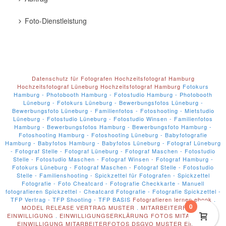
Foto-Dienstleistung
Datenschutz für Fotografen
Hochzeitsfotograf Hamburg
Hochzeitsfotograf Lüneburg
Hochzeitsfotograf Hamburg
Fotokurs
Hamburg - Photobooth Hamburg - Fotostudio Hamburg - Photobooth
Lüneburg - Fotokurs Lüneburg - Bewerbungsfotos Lüneburg -
Bewerbungsfoto Lüneburg - Familienfotos - Fotoshooting - Mietstudio
Lüneburg - Fotostudio Lüneburg - Fotostudio Winsen - Familienfotos
Hamburg - Bewerbungsfotos Hamburg - Bewerbungsfoto Hamburg -
Fotoshooting Hamburg - Fotoshooting Lüneburg - Babyfotografie
Hamburg - Babyfotos Hamburg - Babyfotos Lüneburg - Fotograf Lüneburg
- Fotograf Stelle - Fotograf Lüneburg - Fotograf Maschen - Fotostudio
Stelle - Fotostudio Maschen - Fotograf Winsen - Fotograf Hamburg -
Fotokurs Lüneburg - Fotograf Maschen - Fotograf Stelle - Fotostudio
Stelle - Familienshooting - Spickzettel für Fotografen - Spickzettel
Fotografie - Foto Cheatcard - Fotografie Checkkarte - Manuell
fotografieren Spickzettel - Cheatcard Fotografie - Fotografie Spickzettel -
TFP Vertrag - TFP Shooting - TFP BASIS
Fotografieren lernen ebook
.
0
MODEL RELEASE VERTRAG MUSTER
.
MITARBEITERFOTOS
EINWILLIGUNG
.
EINWILLIGUNGSERKLÄRUNG FOTOS MITARBEITER
.
EINWILLIGUNG MITARBEITERFOTOS DSGVO MUSTER
Einsätze