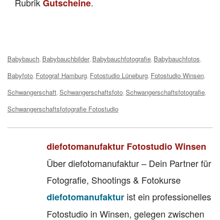
Rubrik
.
Gutscheine
Tags:
Babybauch
Babybauchbilder
Babybauchfotografie
Babybauchfotos
,
,
,
,
Babyfoto
Fotograf Hamburg
Fotostudio Lüneburg
Fotostudio Winsen
,
,
,
,
Schwangerschaft
Schwangerschaftsfoto
Schwangerschaftsfotografie
,
,
,
Schwangerschaftsfotografie Fotostudio
diefotomanufaktur Fotostudio Winsen
Über diefotomanufaktur – Dein Partner für
Fotografie, Shootings & Fotokurse
ist ein professionelles
diefotomanufaktur
Fotostudio in Winsen, gelegen zwischen