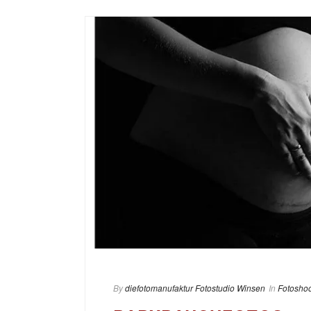
By
diefotomanufaktur Fotostudio Winsen
In
Fotoshoo