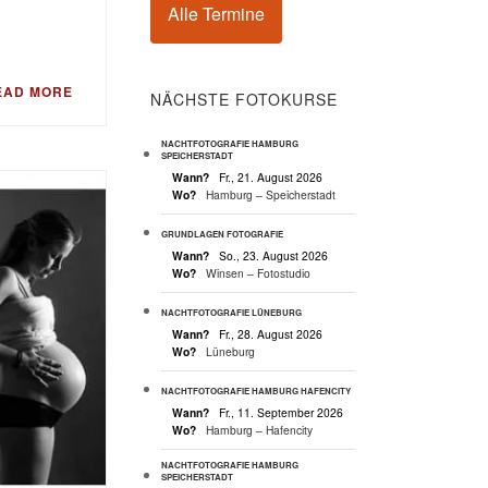
Alle Termine
EAD MORE
NÄCHSTE FOTOKURSE
NACHTFOTOGRAFIE HAMBURG
SPEICHERSTADT
Wann?
Fr., 21. August 2026
Wo?
Hamburg – Speicherstadt
GRUNDLAGEN FOTOGRAFIE
Wann?
So., 23. August 2026
Wo?
Winsen – Fotostudio
NACHTFOTOGRAFIE LÜNEBURG
Wann?
Fr., 28. August 2026
Wo?
Lüneburg
NACHTFOTOGRAFIE HAMBURG HAFENCITY
Wann?
Fr., 11. September 2026
Wo?
Hamburg – Hafencity
NACHTFOTOGRAFIE HAMBURG
SPEICHERSTADT