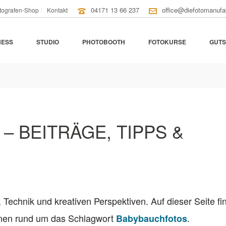
04171 13 66 237
office@diefotomanufa
tografen-Shop
Kontakt
NESS
STUDIO
PHOTOBOOTH
FOTOKURSE
GUTS
 BEITRÄGE, TIPPS &
, Technik und kreativen Perspektiven. Auf dieser Seite fi
ionen rund um das Schlagwort
.
Babybauchfotos