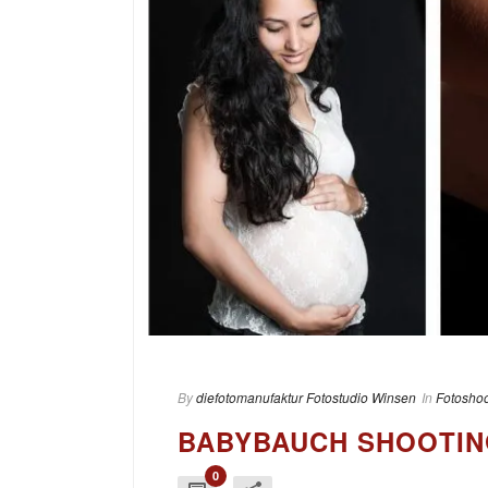
By
diefotomanufaktur Fotostudio Winsen
In
Fotoshoo
BABYBAUCH SHOOTI
0