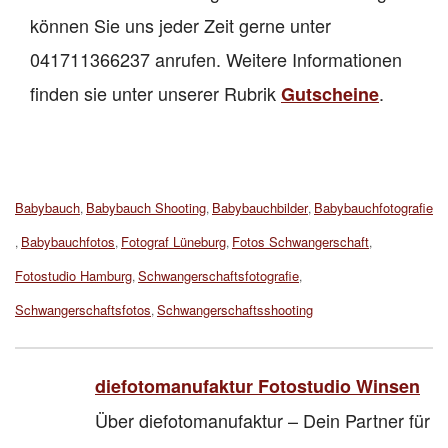
können Sie uns jeder Zeit gerne unter
041711366237 anrufen. Weitere Informationen
finden sie unter unserer Rubrik
.
Gutscheine
Tags:
Babybauch
Babybauch Shooting
Babybauchbilder
Babybauchfotografie
,
,
,
Babybauchfotos
Fotograf Lüneburg
Fotos Schwangerschaft
,
,
,
,
Fotostudio Hamburg
Schwangerschaftsfotografie
,
,
Schwangerschaftsfotos
Schwangerschaftsshooting
,
diefotomanufaktur Fotostudio Winsen
Über diefotomanufaktur – Dein Partner für