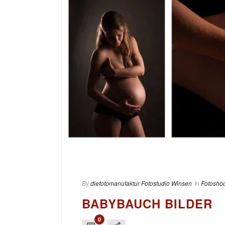
By
diefotomanufaktur Fotostudio Winsen
In
Fotoshoo
BABYBAUCH BILDER
0