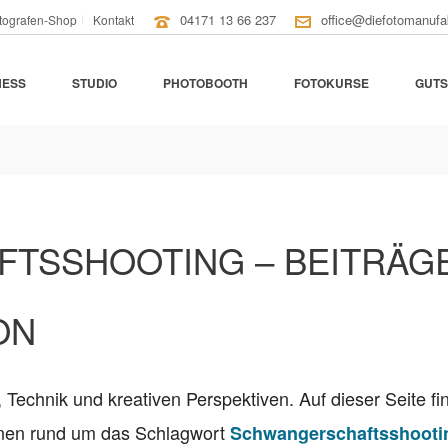
04171 13 66 237
office@diefotomanufa
tografen-Shop
Kontakt
NESS
STUDIO
PHOTOBOOTH
FOTOKURSE
GUTS
TSSHOOTING – BEITRÄGE
ON
, Technik und kreativen Perspektiven. Auf dieser Seite fi
ionen rund um das Schlagwort
Schwangerschaftsshooti