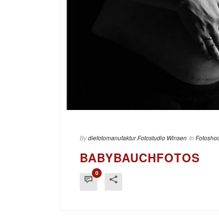
By
diefotomanufaktur Fotostudio Winsen
In
Fotoshoo
BABYBAUCHFOTOS
0