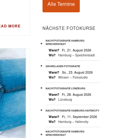
Alle Termine
EAD MORE
NÄCHSTE FOTOKURSE
NACHTFOTOGRAFIE HAMBURG
SPEICHERSTADT
Wann?
Fr., 21. August 2026
Wo?
Hamburg – Speicherstadt
GRUNDLAGEN FOTOGRAFIE
Wann?
So., 23. August 2026
Wo?
Winsen – Fotostudio
NACHTFOTOGRAFIE LÜNEBURG
Wann?
Fr., 28. August 2026
Wo?
Lüneburg
NACHTFOTOGRAFIE HAMBURG HAFENCITY
Wann?
Fr., 11. September 2026
Wo?
Hamburg – Hafencity
NACHTFOTOGRAFIE HAMBURG
SPEICHERSTADT