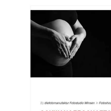
By
diefotomanufaktur Fotostudio Winsen
In
Fotoshoo