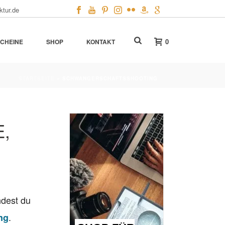
ktur.de
0
CHEINE
SHOP
KONTAKT
STARTSEITE
»
SCHWANGERSCHAFTSSHOOTING
,
ndest du
.
ng