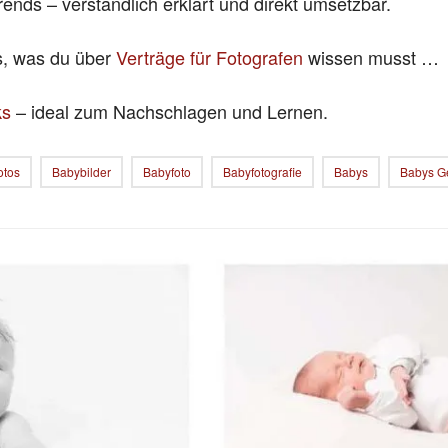
rends – verständlich erklärt und direkt umsetzbar.
es, was du über
Verträge für Fotografen
wissen musst …
ks
– ideal zum Nachschlagen und Lernen.
otos
Babybilder
Babyfoto
Babyfotografie
Babys
Babys G