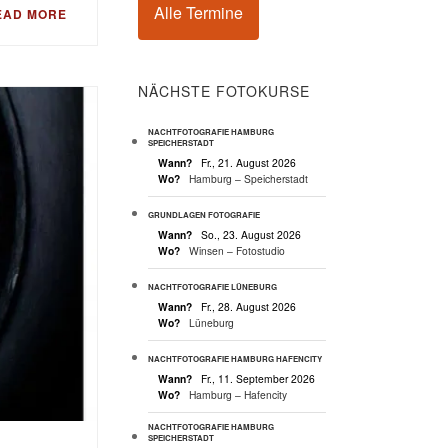
Alle Termine
EAD MORE
NÄCHSTE FOTOKURSE
NACHTFOTOGRAFIE HAMBURG
SPEICHERSTADT
Wann?
Fr., 21. August 2026
Wo?
Hamburg – Speicherstadt
GRUNDLAGEN FOTOGRAFIE
Wann?
So., 23. August 2026
Wo?
Winsen – Fotostudio
NACHTFOTOGRAFIE LÜNEBURG
Wann?
Fr., 28. August 2026
Wo?
Lüneburg
NACHTFOTOGRAFIE HAMBURG HAFENCITY
Wann?
Fr., 11. September 2026
Wo?
Hamburg – Hafencity
NACHTFOTOGRAFIE HAMBURG
SPEICHERSTADT