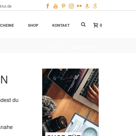
ktur.de
0
CHEINE
SHOP
KONTAKT
STARTSEITE
»
BABYFOTOS
ON
ndest du
snahe