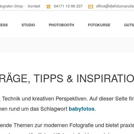
04171 13 66 237
office@diefotomanufa
tografen-Shop
Kontakt
NESS
STUDIO
PHOTOBOOTH
FOTOKURSE
GUTS
RÄGE, TIPPS & INSPIRATI
, Technik und kreativen Perspektiven. Auf dieser Seite fi
ionen rund um das Schlagwort
.
babyfotos
nende Themen zur modernen Fotografie und bietet praxi