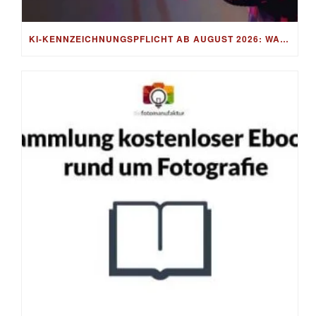
KI-KENNZEICHNUNGSPFLICHT AB AUGUST 2026: WAS FOTOGRAF:INNEN WIRKLICH BEACHTEN MÜSSEN