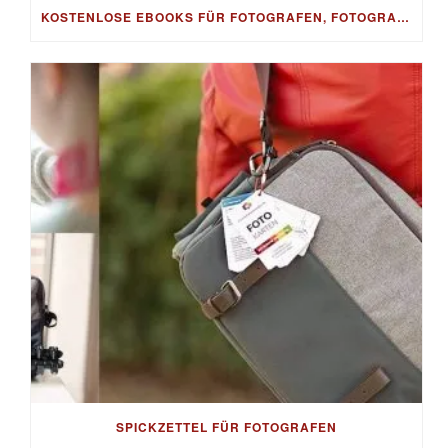
KOSTENLOSE EBOOKS FÜR FOTOGRAFEN, FOTOGRAFIE, BESSERE FOTOS & BILDBEARBEITUNG, FOTO-TIPPS & FOTO-BUSINESS – GRATIS ALS DOWNLOAD
SPICKZETTEL FÜR FOTOGRAFEN