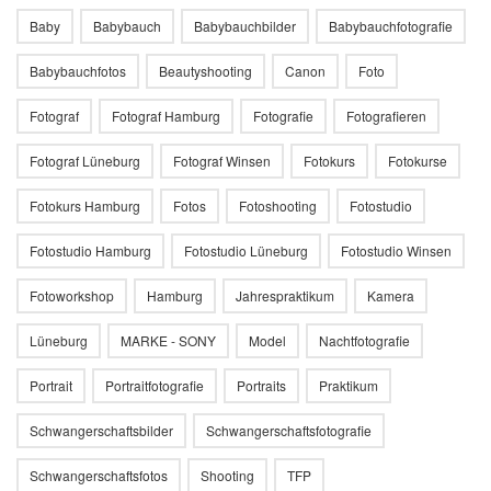
Baby
Babybauch
Babybauchbilder
Babybauchfotografie
Babybauchfotos
Beautyshooting
Canon
Foto
Fotograf
Fotograf Hamburg
Fotografie
Fotografieren
Fotograf Lüneburg
Fotograf Winsen
Fotokurs
Fotokurse
Fotokurs Hamburg
Fotos
Fotoshooting
Fotostudio
Fotostudio Hamburg
Fotostudio Lüneburg
Fotostudio Winsen
Fotoworkshop
Hamburg
Jahrespraktikum
Kamera
Lüneburg
MARKE - SONY
Model
Nachtfotografie
Portrait
Portraitfotografie
Portraits
Praktikum
Schwangerschaftsbilder
Schwangerschaftsfotografie
Schwangerschaftsfotos
Shooting
TFP