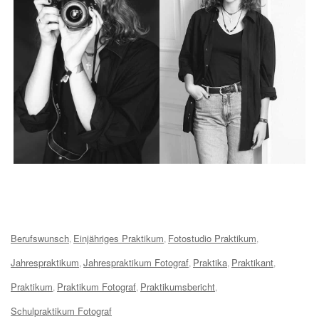
Tags:
Berufswunsch
Einjähriges Praktikum
Fotostudio Praktikum
,
,
,
Jahrespraktikum
Jahrespraktikum Fotograf
Praktika
Praktikant
,
,
,
,
Praktikum
Praktikum Fotograf
Praktikumsbericht
,
,
,
Schulpraktikum Fotograf