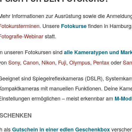
Mehr Informationen zur Ausrüstung sowie die Anmeldung 
Fotokursterminen
. Unsere
finden in Hamburg,
Fotokurse
Fotografie-Webinar
statt.
In unseren Fotokursen sind
alle Kameratypen und Mar
von
Sony
,
Canon
,
Nikon
,
Fuji
,
Olympus
,
Pentax
oder
Sa
Geeignet sind Spiegelreflexkameras (DSLR), Systemka
Kompaktkameras mit manuellen Funktionen. Deine Kamera
Einstellungen ermöglichen – meist erkennbar am
M-Modu
RSCHENKEN
h als
verschen
Gutschein in einer edlen Geschenkbox