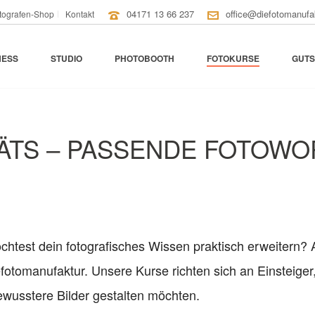
04171 13 66 237
office@diefotomanufa
tografen-Shop
Kontakt
NESS
STUDIO
PHOTOBOOTH
FOTOKURSE
GUTS
ÄTS – PASSENDE FOTOWO
htest dein fotografisches Wissen praktisch erweitern? A
fotomanufaktur. Unsere Kurse richten sich an Einsteiger
wusstere Bilder gestalten möchten.