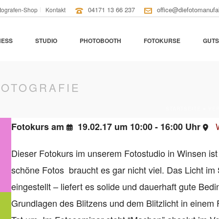
04171 13 66 237
office@diefotomanufa
tografen-Shop
Kontakt
NESS
STUDIO
PHOTOBOOTH
FOTOKURSE
GUTS
FOTOGRAFIE
STARTSEITE
»
VE
Fotokurs am
19.02.17 um 10:00 - 16:00 Uhr
Dieser Fotokurs im unserem Fotostudio in Winsen ist e
schöne Fotos braucht es gar nicht viel. Das Licht im
eingestellt – liefert es solide und dauerhaft gute Be
Grundlagen des Blitzens und dem Blitzlicht in einem F