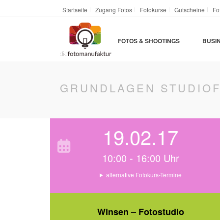
Startseite
Zugang Fotos
Fotokurse
Gutscheine
Fo
FOTOS & SHOOTINGS
BUSI
GRUNDLAGEN STUDIO
19.02.17
10:00 - 16:00 Uhr
alternative Fotokurs-Termine
Winsen – Fotostudio