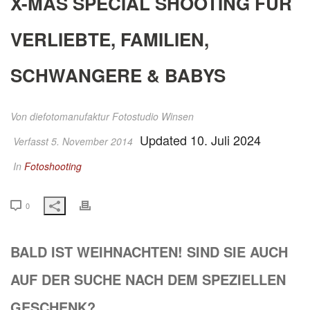
X-MAS SPECIAL SHOOTING FÜR
VERLIEBTE, FAMILIEN,
SCHWANGERE & BABYS
Von
diefotomanufaktur Fotostudio Winsen
Updated 10. Juli 2024
Verfasst 5. November 2014
In
Fotoshooting
0
BALD IST WEIHNACHTEN! SIND SIE AUCH
AUF DER SUCHE NACH DEM SPEZIELLEN
GESCHENK?