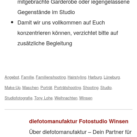
mitgebrachte Garderobe oder iegengelassene
Gegenstände im Studio
Damit wir uns vollkommen auf Euch
konzentrieren können, verzichtet bitte auf
zusätzliche Begleitung
Tags:
Angebot
Familie
Familienshooting
Hairstyling
Harburg
Lüneburg
,
,
,
,
,
,
Make-Up
Maschen
Porträt
Porträtshooting
Shooting
Studio
,
,
,
,
,
,
Studiofotografie
Tony Lohe
Weihnachten
Winsen
,
,
,
diefotomanufaktur Fotostudio Winsen
Über diefotomanufaktur – Dein Partner für