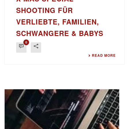
SHOOTING FÜR
VERLIEBTE, FAMILIEN,
SCHWANGERE & BABYS
0
READ MORE