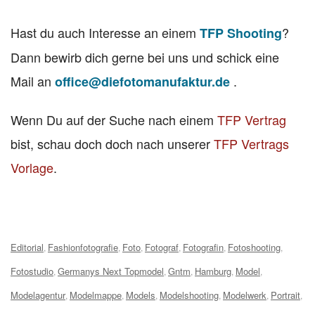
Hast du auch Interesse an einem
?
TFP Shooting
Dann bewirb dich gerne bei uns und schick eine
Mail an
.
office@diefotomanufaktur.de
Wenn Du auf der Suche nach einem
TFP Vertrag
bist, schau doch doch nach unserer
TFP Vertrags
Vorlage
.
Tags:
Editorial
Fashionfotografie
Foto
Fotograf
Fotografin
Fotoshooting
,
,
,
,
,
,
Fotostudio
Germanys Next Topmodel
Gntm
Hamburg
Model
,
,
,
,
,
Modelagentur
Modelmappe
Models
Modelshooting
Modelwerk
Portrait
,
,
,
,
,
,