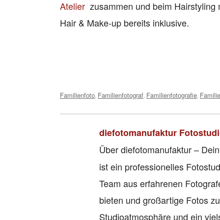
Atelier
zusammen und beim Hairstyling m
Hair & Make-up bereits inklusive.
Tags:
Familienfoto
Familienfotograf
Familienfotografie
Famili
,
,
,
diefotomanufaktur Fotostud
Über diefotomanufaktur – Dein
ist ein professionelles Fotos
Team aus erfahrenen Fotografe
bieten und großartige Fotos zu
Studioatmosphäre und ein viel