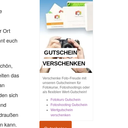
e
r Ort
nnt euch
GUTSCHEIN
VERSCHENKEN
schön,
iten das
Verschenke Foto-Freude mit
unseren Gutscheinen für
an
Fotokurse, Fotoshootings oder
als flexiblen Wert-Gutschein!
den sich
Fotokurs Gutschein
und
Fotoshooting Gutschein
Wertgutschein
 draußen
verschenken
en kann.