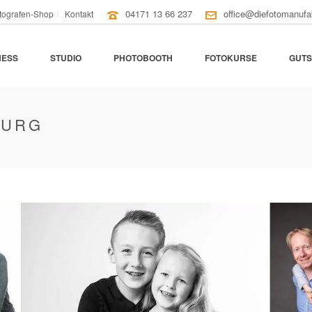
04171 13 66 237
office@diefotomanufa
tografen-Shop
Kontakt
NESS
STUDIO
PHOTOBOOTH
FOTOKURSE
GUTS
BURG