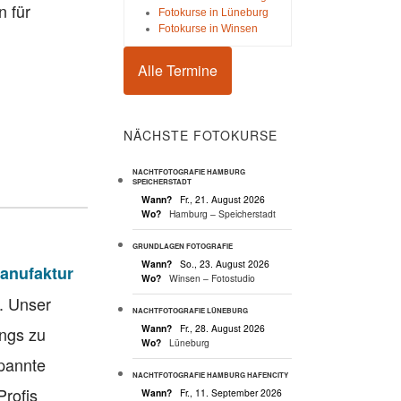
n für
Fotokurse in Lüneburg
Fotokurse in Winsen
Alle Termine
NÄCHSTE FOTOKURSE
NACHTFOTOGRAFIE HAMBURG
SPEICHERSTADT
Wann?
Fr., 21. August 2026
Wo?
Hamburg – Speicherstadt
GRUNDLAGEN FOTOGRAFIE
Wann?
So., 23. August 2026
anufaktur
Wo?
Winsen – Fotostudio
. Unser
NACHTFOTOGRAFIE LÜNEBURG
Wann?
Fr., 28. August 2026
ings zu
Wo?
Lüneburg
spannte
NACHTFOTOGRAFIE HAMBURG HAFENCITY
Profis
Wann?
Fr., 11. September 2026