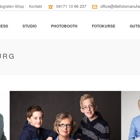
04171 13 66 237
office@diefotomanufa
tografen-Shop
Kontakt
NESS
STUDIO
PHOTOBOOTH
FOTOKURSE
GUTS
URG