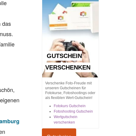
lle
h das
 muss.
Familie
GUTSCHEIN
VERSCHENKEN
Verschenke Foto-Freude mit
schön,
unseren Gutscheinen für
Fotokurse, Fotoshootings oder
als flexiblen Wert-Gutschein!
 eigenen
Fotokurs Gutschein
Fotoshooting Gutschein
Wertgutschein
Hamburg
verschenken
ten