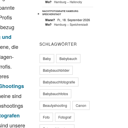
Wo?
Hamburg – Hafencity
spannte
NACHTFOTOGRAFIE HAMBURG
SPEICHERSTADT
Profis
Wann?
Fr., 18. September 2026
Wo?
Hamburg – Speicherstadt
sbezug
g und
SCHLAGWÖRTER
ene, die
lagen-
Baby
Babybauch
rofis.
Babybauchbilder
eres
Babybauchfotografie
 Shootings
Babybauchfotos
eine sind
toshootings
Beautyshooting
Canon
tografen
Foto
Fotograf
 sind unsere