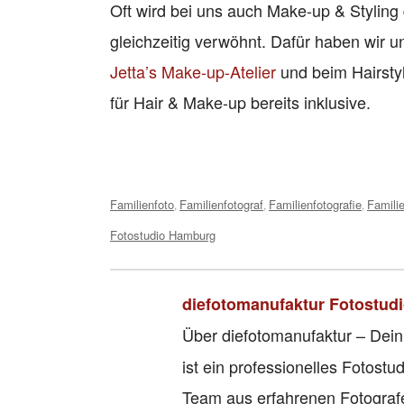
Oft wird bei uns auch Make-up & Styling
gleichzeitig verwöhnt. Dafür haben wir 
Jetta’s Make-up-Atelier
und beim Hairstyl
für Hair & Make-up bereits inklusive.
Tags:
Familienfoto
Familienfotograf
Familienfotografie
Famili
,
,
,
Fotostudio Hamburg
diefotomanufaktur Fotostud
Über diefotomanufaktur – Dein
ist ein professionelles Fotos
Team aus erfahrenen Fotografe