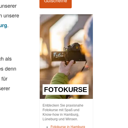
Gutscheine
unserer
ch unsere
.
urg
ch als
es denn
 für
serer
FOTOKURSE
Entdecken Sie praxisnahe
Fotokurse mit Spaß und
Know-how in Hamburg,
Lüneburg und Winsen.
Fotokurse in Hamburg