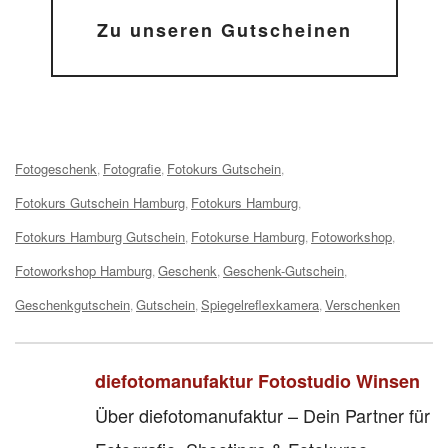
Zu unseren Gutscheinen
Tags:
Fotogeschenk
Fotografie
Fotokurs Gutschein
,
,
,
Fotokurs Gutschein Hamburg
Fotokurs Hamburg
,
,
Fotokurs Hamburg Gutschein
Fotokurse Hamburg
Fotoworkshop
,
,
,
Fotoworkshop Hamburg
Geschenk
Geschenk-Gutschein
,
,
,
Geschenkgutschein
Gutschein
Spiegelreflexkamera
Verschenken
,
,
,
diefotomanufaktur Fotostudio Winsen
Über diefotomanufaktur – Dein Partner für