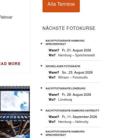
Alle Termine
 Februar
NÄCHSTE FOTOKURSE
NACHTFOTOGRAFIE HAMBURG
SPEICHERSTADT
Wann?
Fr., 21. August 2026
Wo?
Hamburg – Speicherstadt
EAD MORE
GRUNDLAGEN FOTOGRAFIE
Wann?
So., 23. August 2026
Wo?
Winsen – Fotostudio
NACHTFOTOGRAFIE LÜNEBURG
Wann?
Fr., 28. August 2026
Wo?
Lüneburg
NACHTFOTOGRAFIE HAMBURG HAFENCITY
Wann?
Fr., 11. September 2026
Wo?
Hamburg – Hafencity
NACHTFOTOGRAFIE HAMBURG
SPEICHERSTADT