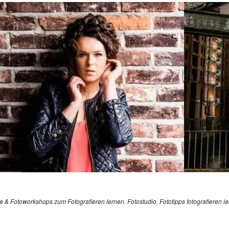
e & Fotoworkshops zum Fotografieren lernen
,
Fotostudio
,
Fototipps fotografieren l