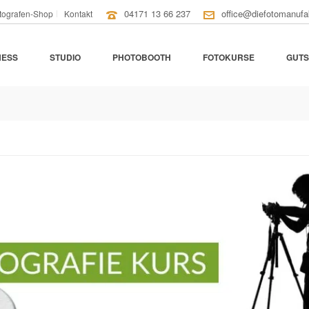
04171 13 66 237
office@diefotomanufa
tografen-Shop
Kontakt
NESS
STUDIO
PHOTOBOOTH
FOTOKURSE
GUTS