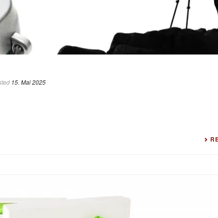
sted
15. Mai 2025
R