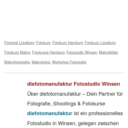
Tags:
Fotograf Lüneburg
Fotokurs
Fotokurs Hamburg
Fotokurs Lüneburg
,
,
,
,
Fotokurs Makro
Fotokurse Hamburg
Fotostudio Winsen
Makrobilder
,
,
,
,
Makrofotografie
Makrofotos
Workshop Fotografie
,
,
diefotomanufaktur Fotostudio Winsen
Über diefotomanufaktur – Dein Partner für
Fotografie, Shootings & Fotokurse
ist ein professionelles
diefotomanufaktur
Fotostudio in Winsen, gelegen zwischen