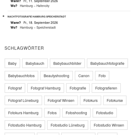
Wann?
Fr., 11. September 2026
Wo?
Hamburg – Hafencity
NACHTFOTOGRAFIE HAMBURG SPEICHERSTADT
Wann?
Fr., 18. September 2026
Wo?
Hamburg – Speicherstadt
SCHLAGWÖRTER
Baby
Babybauch
Babybauchbilder
Babybauchfotografie
Babybauchfotos
Beautyshooting
Canon
Foto
Fotograf
Fotograf Hamburg
Fotografie
Fotografieren
Fotograf Lüneburg
Fotograf Winsen
Fotokurs
Fotokurse
Fotokurs Hamburg
Fotos
Fotoshooting
Fotostudio
Fotostudio Hamburg
Fotostudio Lüneburg
Fotostudio Winsen