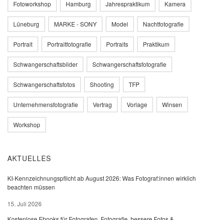
Fotoworkshop
Hamburg
Jahrespraktikum
Kamera
Lüneburg
MARKE - SONY
Model
Nachtfotografie
Portrait
Portraitfotografie
Portraits
Praktikum
Schwangerschaftsbilder
Schwangerschaftsfotografie
Schwangerschaftsfotos
Shooting
TFP
Unternehmensfotografie
Vertrag
Vorlage
Winsen
Workshop
AKTUELLES
KI-Kennzeichnungspflicht ab August 2026: Was Fotograf:innen wirklich
beachten müssen
15. Juli 2026
Kostenlose Ebooks für Fotografen, Fotografie, bessere Fotos &