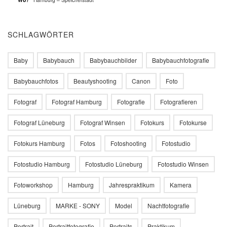
SCHLAGWÖRTER
Baby
Babybauch
Babybauchbilder
Babybauchfotografie
Babybauchfotos
Beautyshooting
Canon
Foto
Fotograf
Fotograf Hamburg
Fotografie
Fotografieren
Fotograf Lüneburg
Fotograf Winsen
Fotokurs
Fotokurse
Fotokurs Hamburg
Fotos
Fotoshooting
Fotostudio
Fotostudio Hamburg
Fotostudio Lüneburg
Fotostudio Winsen
Fotoworkshop
Hamburg
Jahrespraktikum
Kamera
Lüneburg
MARKE - SONY
Model
Nachtfotografie
Portrait
Portraitfotografie
Portraits
Praktikum