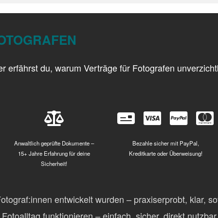
FOTOGRAFEN
ier erfährst du, warum Verträge für Fotografen unverzich
Anwaltlich geprüfte Dokumente –
Bezahle sicher mit PayPal,
15+ Jahre Erfahrung für deine
Kreditkarte oder Überweisung!
Sicherheit!
otograf:innen entwickelt wurden – praxiserprobt, klar, so
 Fotoalltag funktionieren – einfach, sicher, direkt nutzbar