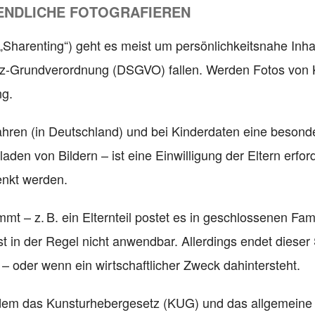
GENDLICHE FOTOGRAFIEREN
(„Sharenting“) geht es meist um persönlichkeitsnahe Inh
tz-Grundverordnung (DSGVO) fallen. Werden Fotos von K
ng.
hren (in Deutschland) und bei Kinderdaten eine besonder
den von Bildern – ist eine Einwilligung der Eltern erford
enkt werden.
mmt – z. B. ein Elternteil postet es in geschlossenen Fa
n der Regel nicht anwendbar. Allerdings endet dieser Sc
 – oder wenn ein wirtschaftlicher Zweck dahintersteht.
em das Kunsturhebergesetz (KUG) und das allgemeine Pe