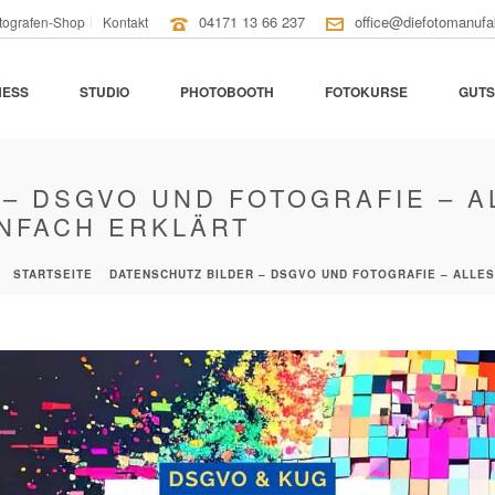
04171 13 66 237
office@diefotomanufa
tografen-Shop
Kontakt
NESS
STUDIO
PHOTOBOOTH
FOTOKURSE
GUTS
– DSGVO UND FOTOGRAFIE – A
INFACH ERKLÄRT
STARTSEITE
»
DATENSCHUTZ BILDER – DSGVO UND FOTOGRAFIE – ALLES