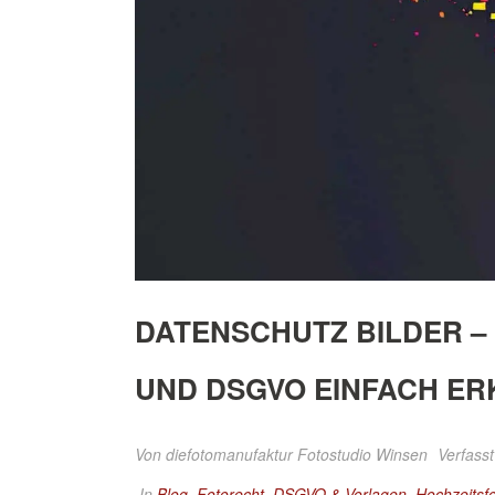
DATENSCHUTZ BILDER – 
UND DSGVO EINFACH ER
Von
diefotomanufaktur Fotostudio Winsen
Verfasst
In
Blog
,
Fotorecht, DSGVO & Vorlagen
,
Hochzeitsf