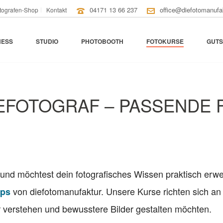
04171 13 66 237
office@diefotomanufa
tografen-Shop
Kontakt
NESS
STUDIO
PHOTOBOOTH
FOTOKURSE
GUTS
EFOTOGRAF – PASSENDE
und möchtest dein fotografisches Wissen praktisch erwei
von diefotomanufaktur. Unsere Kurse richten sich an
ops
r verstehen und bewusstere Bilder gestalten möchten.