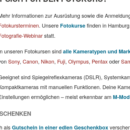
Mehr Informationen zur Ausrüstung sowie die Anmeldung 
Fotokursterminen
. Unsere
finden in Hamburg,
Fotokurse
Fotografie-Webinar
statt.
In unseren Fotokursen sind
alle Kameratypen und Mar
von
Sony
,
Canon
,
Nikon
,
Fuji
,
Olympus
,
Pentax
oder
Sa
Geeignet sind Spiegelreflexkameras (DSLR), Systemka
Kompaktkameras mit manuellen Funktionen. Deine Kamera
Einstellungen ermöglichen – meist erkennbar am
M-Modu
RSCHENKEN
h als
verschen
Gutschein in einer edlen Geschenkbox