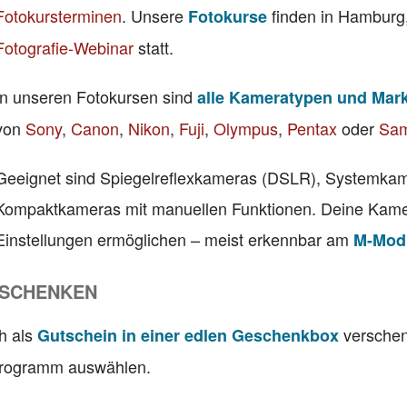
Fotokursterminen
. Unsere
finden in Hamburg,
Fotokurse
Fotografie-Webinar
statt.
In unseren Fotokursen sind
alle Kameratypen und Mar
von
Sony
,
Canon
,
Nikon
,
Fuji
,
Olympus
,
Pentax
oder
Sa
Geeignet sind Spiegelreflexkameras (DSLR), Systemka
Kompaktkameras mit manuellen Funktionen. Deine Kamera
Einstellungen ermöglichen – meist erkennbar am
M-Modu
RSCHENKEN
h als
verschen
Gutschein in einer edlen Geschenkbox
programm auswählen.