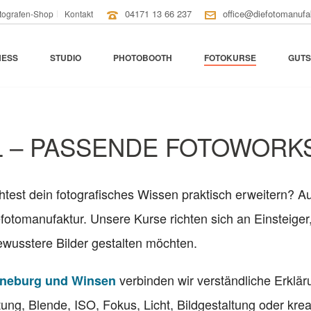
04171 13 66 237
office@diefotomanufa
tografen-Shop
Kontakt
NESS
STUDIO
PHOTOBOOTH
FOTOKURSE
GUTS
 – PASSENDE FOTOWORK
est dein fotografisches Wissen praktisch erweitern? Au
fotomanufaktur. Unsere Kurse richten sich an Einsteiger
wusstere Bilder gestalten möchten.
verbinden wir verständliche Erklär
üneburg und Winsen
ung, Blende, ISO, Fokus, Licht, Bildgestaltung oder kr