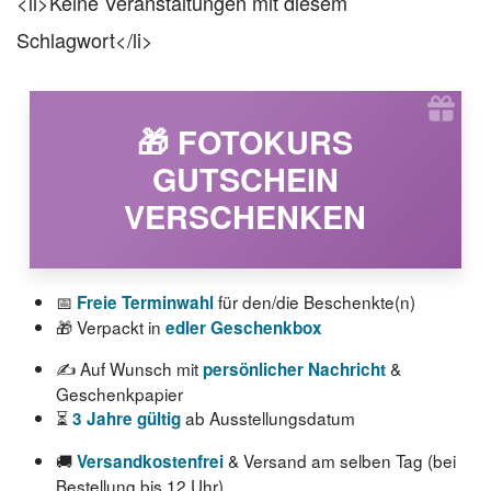
<li>Keine Veranstaltungen mit diesem
Schlagwort</li>
🎁 FOTOKURS
GUTSCHEIN
VERSCHENKEN
📅
für den/die Beschenkte(n)
Freie Terminwahl
🎁 Verpackt in
edler Geschenkbox
✍️ Auf Wunsch mit
&
persönlicher Nachricht
Geschenkpapier
⏳
ab Ausstellungsdatum
3 Jahre gültig
🚚
& Versand am selben Tag (bei
Versandkostenfrei
Bestellung bis 12 Uhr)