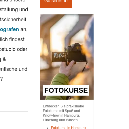
Gutscheine
estaltung und
ssicherheit
an,
tografen
ich findest
tostudio oder
g &
entische und
n?
FOTOKURSE
Entdecken Sie praxisnahe
Fotokurse mit Spaß und
Know-how in Hamburg,
Lüneburg und Winsen.
Fotokurse in Hamburg