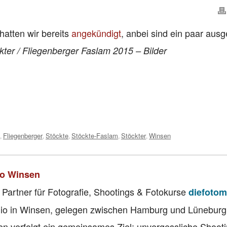
hatten wir bereits
angekündigt
, anbei sind ein paar aus
kter / Fliegenberger Faslam 2015 – Bilder
Fliegenberger
Stöckte
Stöckte-Faslam
Stöckter
Winsen
,
,
,
,
,
io Winsen
 Partner für Fotografie, Shootings & Fotokurse
diefotom
tudio in Winsen, gelegen zwischen Hamburg und Lüneburg
n verfolgt ein gemeinsames Ziel: unvergessliche Shoot