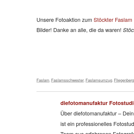
Unsere Fotoaktion zum
Stöckter Faslam
Bilder! Danke an alle, die da waren!
Stöc
Tags:
Faslam
Faslamsschwester
Faslamsumzug
Fliegenberg
,
,
,
diefotomanufaktur Fotostud
Über diefotomanufaktur – Dein
ist ein professionelles Fotos
Team aus erfahrenen Fotografe