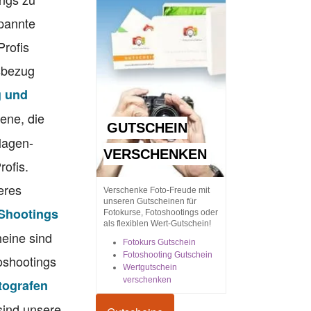
spannte
Profis
sbezug
g und
ene, die
GUTSCHEIN
lagen-
VERSCHENKEN
rofis.
eres
Verschenke Foto-Freude mit
unseren Gutscheinen für
 Shootings
Fotokurse, Fotoshootings oder
als flexiblen Wert-Gutschein!
eine sind
Fotokurs Gutschein
Fotoshooting Gutschein
toshootings
Wertgutschein
verschenken
tografen
 sind unsere