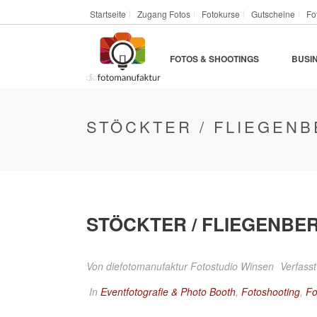
Startseite
Zugang Fotos
Fotokurse
Gutscheine
Fo
FOTOS & SHOOTINGS
BUSI
STÖCKTER / FLIEGENB
STÖCKTER / FLIEGENBER
Von
diefotomanufaktur Fotostudio Winsen
Verfasst
In
Eventfotografie & Photo Booth
,
Fotoshooting
,
Fo