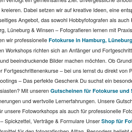
 kreieren. Dabei setzen wir auf kreative Ideen, eine ent
seitiges Angebot, das sowohl Hobbyfotografen als auch 
rg, Lüneburg & Winsen – Fotografieren lernen mit Praxi
n wir professionelle
Fotokurse in Hamburg, Lünebur
n Workshops richten sich an Anfänger und Fortgeschritt
 und beeindruckende Bilder machen möchten. Ob Grund
r Fortgeschrittenenkurse – bei uns lernst du direkt von P
hootings – Das perfekte Geschenk Du suchst ein besond
usiasten? Mit unseren
Gutscheinen für Fotokurse und
nerungen und wertvolle Lernerfahrungen. Unsere Gutsch
für unsere Fotoworkshops als auch für professionelle Fo
n – Spickzettel, Verträge & Formulare Unser
Shop für Fo
lfsmittel für den fotografischen Alltag. Besonders beliebt