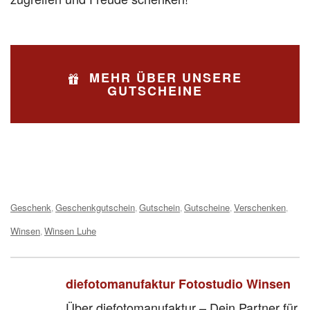
MEHR ÜBER UNSERE
GUTSCHEINE
Tags:
Geschenk
Geschenkgutschein
Gutschein
Gutscheine
Verschenken
,
,
,
,
,
Winsen
Winsen Luhe
,
diefotomanufaktur Fotostudio Winsen
Über diefotomanufaktur – Dein Partner für