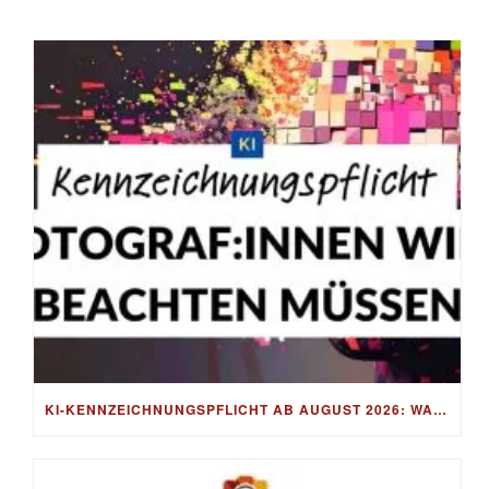
KI-KENNZEICHNUNGSPFLICHT AB AUGUST 2026: WAS FOTOGRAF:INNEN WIRKLICH BEACHTEN MÜSSEN