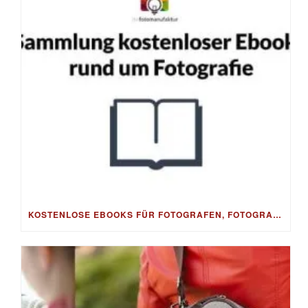
KOSTENLOSE EBOOKS FÜR FOTOGRAFEN, FOTOGRAFIE, BESSERE FOTOS & BILDBEARBEITUNG, FOTO-TIPPS & FOTO-BUSINESS – GRATIS ALS DOWNLOAD