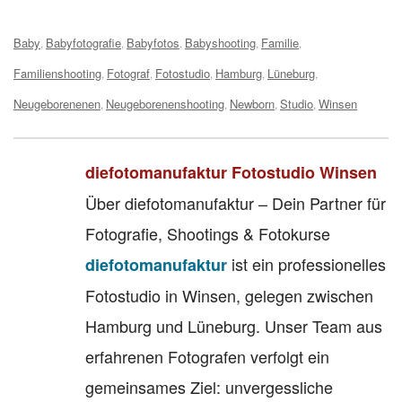
Tags:
Baby
Babyfotografie
Babyfotos
Babyshooting
Familie
,
,
,
,
,
Familienshooting
Fotograf
Fotostudio
Hamburg
Lüneburg
,
,
,
,
,
Neugeborenenen
Neugeborenenshooting
Newborn
Studio
Winsen
,
,
,
,
diefotomanufaktur Fotostudio Winsen
Über diefotomanufaktur – Dein Partner für
Fotografie, Shootings & Fotokurse
ist ein professionelles
diefotomanufaktur
Fotostudio in Winsen, gelegen zwischen
Hamburg und Lüneburg. Unser Team aus
erfahrenen Fotografen verfolgt ein
gemeinsames Ziel: unvergessliche