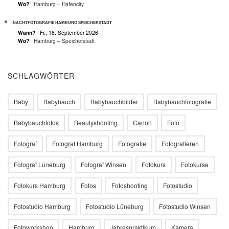
Wo?
Hamburg – Hafencity
NACHTFOTOGRAFIE HAMBURG SPEICHERSTADT
Wann?
Fr., 18. September 2026
Wo?
Hamburg – Speicherstadt
SCHLAGWÖRTER
Baby
Babybauch
Babybauchbilder
Babybauchfotografie
Babybauchfotos
Beautyshooting
Canon
Foto
Fotograf
Fotograf Hamburg
Fotografie
Fotografieren
Fotograf Lüneburg
Fotograf Winsen
Fotokurs
Fotokurse
Fotokurs Hamburg
Fotos
Fotoshooting
Fotostudio
Fotostudio Hamburg
Fotostudio Lüneburg
Fotostudio Winsen
Fotoworkshop
Hamburg
Jahrespraktikum
Kamera