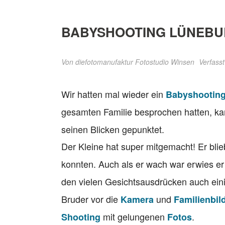
BABYSHOOTING LÜNEB
Von
diefotomanufaktur Fotostudio Winsen
Verfasst
Wir hatten mal wieder ein
Babyshootin
gesamten Familie besprochen hatten, kam
seinen Blicken gepunktet.
Der Kleine hat super mitgemacht! Er bli
konnten. Auch als er wach war erwies er
den vielen Gesichtsausdrücken auch ei
Bruder vor die
und
Kamera
Familienbil
mit gelungenen
.
Shooting
Fotos