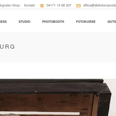
04171 13 66 237
office@diefotomanufa
tografen-Shop
Kontakt
NESS
STUDIO
PHOTOBOOTH
FOTOKURSE
GUTS
BURG