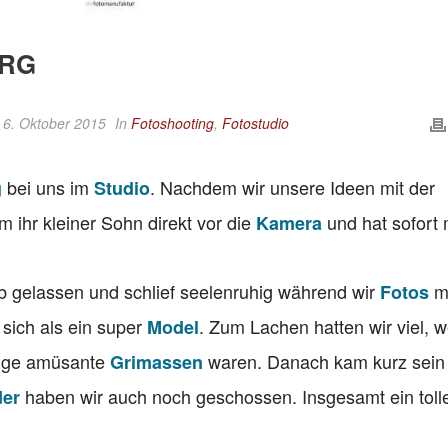
URG
 6. Oktober 2015
In
Fotoshooting
,
Fotostudio
bei uns im
. Nachdem wir unsere Ideen mit der
g
Studio
 ihr kleiner Sohn direkt vor die
und hat sofort 
Kamera
eb gelassen und schlief seelenruhig während wir
m
Fotos
 sich als ein super
. Zum Lachen hatten wir viel, w
Model
nige amüsante
waren. Danach kam kurz sein
Grimassen
haben wir auch noch geschossen. Insgesamt ein toll
der