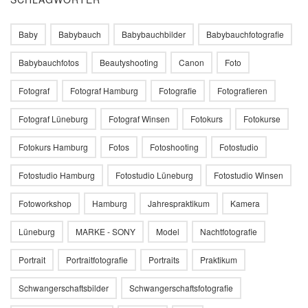
Baby
Babybauch
Babybauchbilder
Babybauchfotografie
Babybauchfotos
Beautyshooting
Canon
Foto
Fotograf
Fotograf Hamburg
Fotografie
Fotografieren
Fotograf Lüneburg
Fotograf Winsen
Fotokurs
Fotokurse
Fotokurs Hamburg
Fotos
Fotoshooting
Fotostudio
Fotostudio Hamburg
Fotostudio Lüneburg
Fotostudio Winsen
Fotoworkshop
Hamburg
Jahrespraktikum
Kamera
Lüneburg
MARKE - SONY
Model
Nachtfotografie
Portrait
Portraitfotografie
Portraits
Praktikum
Schwangerschaftsbilder
Schwangerschaftsfotografie