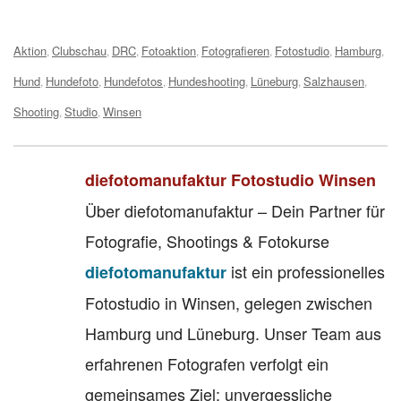
Tags:
Aktion
Clubschau
DRC
Fotoaktion
Fotografieren
Fotostudio
Hamburg
,
,
,
,
,
,
,
Hund
Hundefoto
Hundefotos
Hundeshooting
Lüneburg
Salzhausen
,
,
,
,
,
,
Shooting
Studio
Winsen
,
,
diefotomanufaktur Fotostudio Winsen
Über diefotomanufaktur – Dein Partner für
Fotografie, Shootings & Fotokurse
ist ein professionelles
diefotomanufaktur
Fotostudio in Winsen, gelegen zwischen
Hamburg und Lüneburg. Unser Team aus
erfahrenen Fotografen verfolgt ein
gemeinsames Ziel: unvergessliche